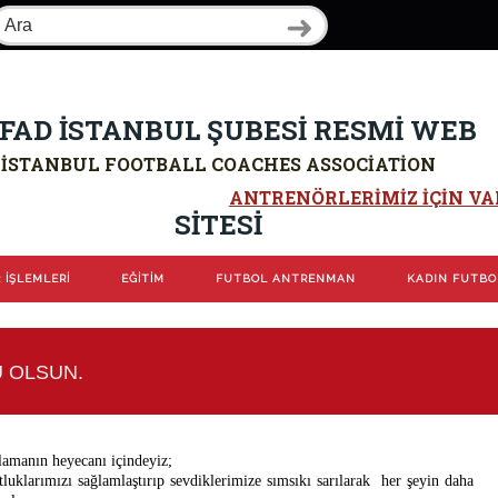
FAD İSTANBUL ŞUBESİ RESMİ WEB
İSTANBUL FOOTBALL COACHES ASSOCIATION
ANTRENÖRLERIMIZ IÇIN VAR
SİTESİ
 İŞLEMLERİ
EĞİTİM
FUTBOL ANTRENMAN
KADIN FUTB
U OLSUN.
ılamanın heyecanı içindeyiz;
tluklarımızı sağlamlaştırıp sevdiklerimize sımsıkı sarılarak her şeyin daha