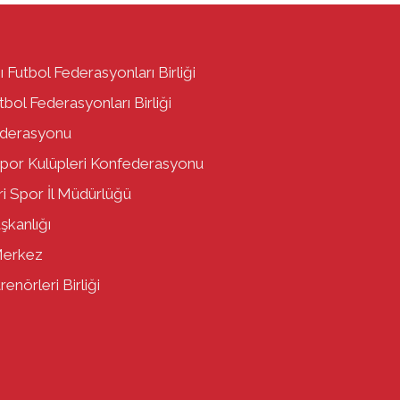
ı Futbol Federasyonları Birliği
bol Federasyonları Birliği
ederasyonu
por Kulüpleri Konfederasyonu
i Spor İl Müdürlüğü
aşkanlığı
Merkez
enörleri Birliği