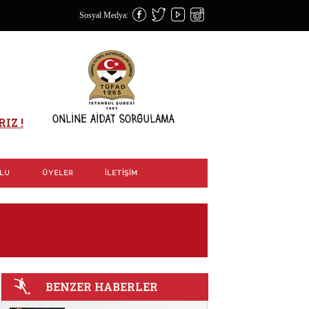
Sosyal Medya:
IZ !
OLU
ÜYELER
İLETIŞIM
BENZER HABERLER