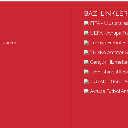
BAZI LİNKLER
FIFA - Uluslararas
UEFA - Avrupa Fut
eşmeleri
Türkiye Futbol F
Türkiye Amatör S
Gençlik Hizmetler
T.F.F. İstanbul İl B
TÜFAD - Genel 
Avrupa Futbol Antr