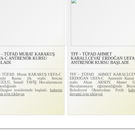
 - TÜFAD MURAT KARAKUŞ
TFF - TÜFAD AHMET
FA-C ANTRENÖR KURSU
KARALİ,CEVAT ERDOĞAN UEFA
LADI.
ANTRENÖR KURSU BAŞLADI.
 - TÜFAD Murat KARAKUŞ UEFA-C
TFF - TÜFAD AHMET KARALİ,CE
renör Kursu ilk etabı Sercan
ERDOĞAN UEFA-C Antrenör Kursu 
ÜLÜ, İsmail TAVİŞ Hocalarımızın
etabı Altan AKSOY, Ahmet 
menliğinde
Hocalarımızın eğitmenliğinde Beyo
lluspor tesislerinde başladı.
haberin
Belediyesi Okmeydanı Fetih
hab
ı için tıklayın
devamı için tıklayın