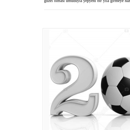
güzel olması umuduyla yepyeni bir yıla girmeye haz