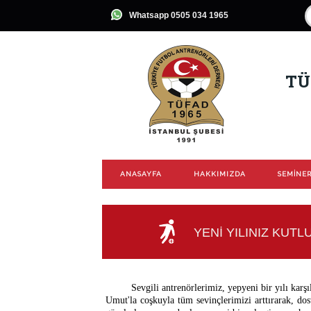
Whatsapp 0505 034 1965
TÜ
ANASAYFA
HAKKIMIZDA
SEMİNER
YENİ YILINIZ KUTL
Sevgili antrenörlerimiz, yepyeni bir yılı karş
Umut'la coşkuyla tüm sevinçlerimizi arttırarak, dos