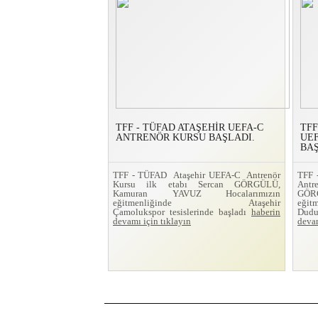
TFF - TÜFAD ATAŞEHİR UEFA-C
TFF
ANTRENÖR KURSU BAŞLADI.
UE
BAŞ
TFF - TÜFAD Ataşehir UEFA-C Antrenör
TFF
Kursu ilk etabı Sercan GÖRGÜLÜ,
Ant
Kamuran YAVUZ Hocalarımızın
GÖRG
eğitmenliğinde Ataşehir
eğit
Çamolukspor tesislerinde başladı
haberin
Dudu
devamı için tıklayın
devam