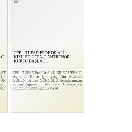
TFF - TÜFAD PROF.DR ALİ
-C
KIZILET UEFA-C ANTRENÖR
KURSU BAŞLADI.
VAT
TFF - TÜFAD Prof.Dr Ali KIZILET UEFA-C
ilk
Antrenör Kursu ilk etabı Nur Mustafa
GÜN
GÜLEN, Sercan GÖRGÜLÜ Hocalarımızın
ğlu
eğitmenliğinde Marmara Üniversitesi
erin
haberin devamı için tıklayın