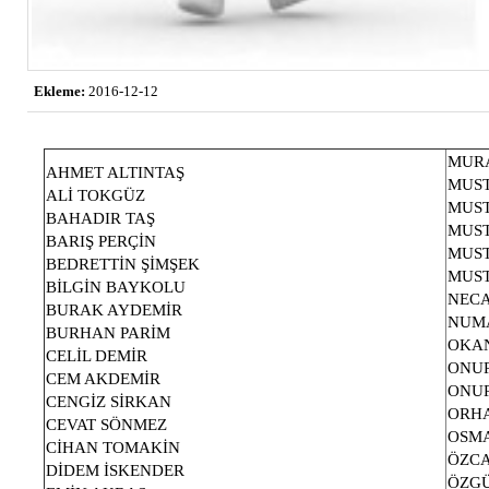
Ekleme:
2016-12-12
MURA
AHMET ALTINTAŞ
MUST
ALİ TOKGÜZ
MUST
BAHADIR TAŞ
MUST
BARIŞ PERÇİN
MUS
BEDRETTİN ŞİMŞEK
MUST
BİLGİN BAYKOLU
NECA
BURAK AYDEMİR
NUMA
BURHAN PARİM
OKA
CELİL DEMİR
ONU
CEM AKDEMİR
ONU
CENGİZ SİRKAN
ORHA
CEVAT SÖNMEZ
OSM
CİHAN TOMAKİN
ÖZC
DİDEM İSKENDER
ÖZGÜ