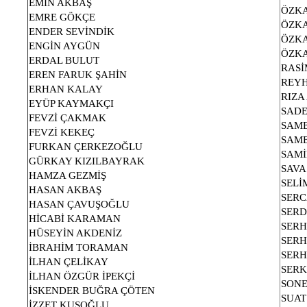
EMİN AKBAŞ
ÖZK
EMRE GÖKÇE
ÖZK
ENDER SEVİNDİK
ÖZK
ENGİN AYGÜN
ÖZKA
ERDAL BULUT
RASİ
EREN FARUK ŞAHİN
REY
ERHAN KALAY
RIZA
EYÜP KAYMAKÇI
SADE
FEVZİ ÇAKMAK
SAME
FEVZİ KEKEÇ
SAME
FURKAN ÇERKEZOĞLU
SAMİ
GÜRKAY KIZILBAYRAK
SAVA
HAMZA GEZMİŞ
SELİ
HASAN AKBAŞ
SERC
HASAN ÇAVUŞOĞLU
SERD
HİCABİ KARAMAN
SERH
HÜSEYİN AKDENİZ
SER
İBRAHİM TORAMAN
SERH
İLHAN ÇELİKAY
SER
İLHAN ÖZGÜR İPEKÇİ
SON
İSKENDER BUĞRA ÇÖTEN
SUA
İZZET KUŞOĞLU