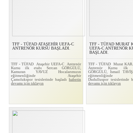
TFF - TÜFAD ATAŞEHİR UEFA-C
TFF - TÜFAD MURAT
ANTRENÖR KURSU BAŞLADI.
UEFA-C ANTRENÖR K
BAŞLADI.
TFF - TÜFAD Ataşehir UEFA-C Antrenör
TFF - TÜFAD Murat KA
Kursu ilk etabı Sercan GÖRGÜLÜ,
Antrenör Kursu ilk 
Kamuran YAVUZ Hocalarımızın
GÖRGÜLÜ, İsmail TAVİŞ 
eğitmenliğinde Ataşehir
eğitmenliğinde
Çamolukspor tesislerinde başladı
haberin
Dudulluspor tesislerinde 
devamı için tıklayın
devamı için tıklayın