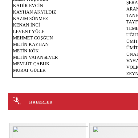
ŞERA
KADİR EVCİN
KAYHAN AKYILDIZ
TANE
KAZIM SÖNMEZ
TAY
KENAN İNCİ
TEM
LEVENT YÜCE
UĞUR
MEHMET COŞĞUN
ÜMİT
METİN KAYHAN
ÜMİ
METİN KÖK
ÜNA
METİN VATANSEVER
VAH
MEVLÜT ÇABUK
VOLK
MURAT GÜLER
ZEYN
HABERLER