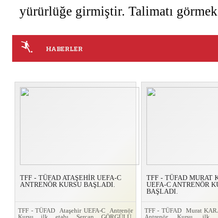
yürürlüğe girmiştir. Talimatı görmek
HABERLER
TFF - TÜFAD ATAŞEHİR UEFA-C
TFF - TÜFAD MURAT
ANTRENÖR KURSU BAŞLADI.
UEFA-C ANTRENÖR K
BAŞLADI.
TFF - TÜFAD Ataşehir UEFA-C Antrenör
TFF - TÜFAD Murat KA
Kursu ilk etabı Sercan GÖRGÜLÜ,
Antrenör Kursu ilk 