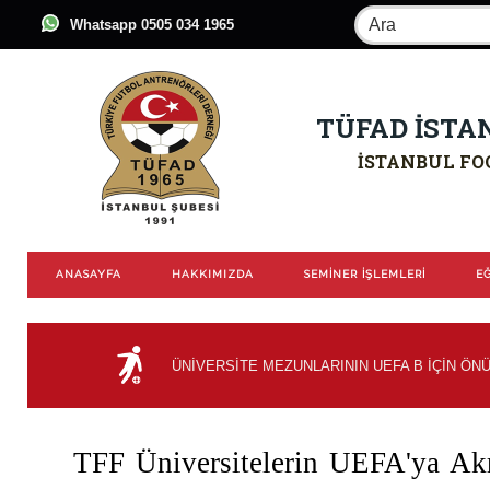
Whatsapp 0505 034 1965
TÜFAD İSTA
İSTANBUL FO
ANASAYFA
HAKKIMIZDA
SEMİNER İŞLEMLERİ
EĞ
ÜNIVERSITE MEZUNLARININ UEFA B İÇIN ÖNÜ 
TFF Üniversitelerin UEFA'ya Akre