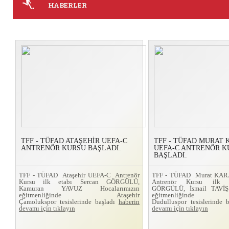
HABERLER
TFF - TÜFAD ATAŞEHİR UEFA-C
TFF - TÜFAD MURAT
ANTRENÖR KURSU BAŞLADI.
UEFA-C ANTRENÖR K
BAŞLADI.
TFF - TÜFAD Ataşehir UEFA-C Antrenör
TFF - TÜFAD Murat KA
Kursu ilk etabı Sercan GÖRGÜLÜ,
Antrenör Kursu ilk 
Kamuran YAVUZ Hocalarımızın
GÖRGÜLÜ, İsmail TAVİŞ 
eğitmenliğinde Ataşehir
eğitmenliğinde
Çamolukspor tesislerinde başladı
haberin
Dudulluspor tesislerinde 
devamı için tıklayın
devamı için tıklayın