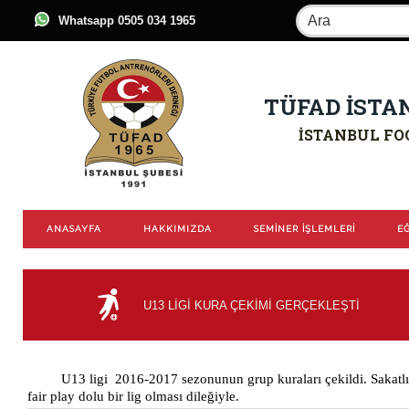
Whatsapp 0505 034 1965
TÜFAD İSTA
İSTANBUL FO
ANASAYFA
HAKKIMIZDA
SEMİNER İŞLEMLERİ
EĞ
U13 LİGİ KURA ÇEKİMİ GERÇEKLEŞTİ
U13 ligi 2016-2017 sezonunun grup kuraları çekildi. Sakatlıkl
fair play dolu bir lig olması dileğiyle.