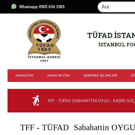
Whatsapp 0505 034 1965
TÜFAD İSTA
İSTANBUL FO
ANASAYFA
HAKKIMIZDA
SEMİNER İŞLEMLERİ
EĞ
TFF - TÜFAD SABAHATTİN OYGU - KADİR GÜ
TFF - TÜFAD Sabahattin OYG