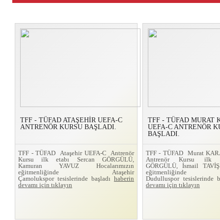
TFF - TÜFAD ATAŞEHİR UEFA-C
TFF - TÜFAD MURAT
ANTRENÖR KURSU BAŞLADI.
UEFA-C ANTRENÖR K
BAŞLADI.
TFF - TÜFAD Ataşehir UEFA-C Antrenör
TFF - TÜFAD Murat KA
Kursu ilk etabı Sercan GÖRGÜLÜ,
Antrenör Kursu ilk 
Kamuran YAVUZ Hocalarımızın
GÖRGÜLÜ, İsmail TAVİŞ 
eğitmenliğinde Ataşehir
eğitmenliğinde
Çamolukspor tesislerinde başladı
haberin
Dudulluspor tesislerinde 
devamı için tıklayın
devamı için tıklayın