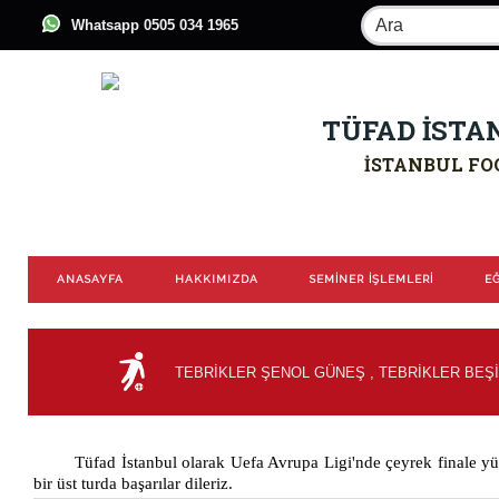
Whatsapp 0505 034 1965
TÜFAD İSTA
İSTANBUL FO
ANASAYFA
HAKKIMIZDA
SEMİNER İŞLEMLERİ
EĞ
TEBRİKLER ŞENOL GÜNEŞ , TEBRİKLER BEŞİ
Tüfad İstanbul olarak Uefa Avrupa Ligi'nde çeyrek finale y
bir üst turda başarılar dileriz.