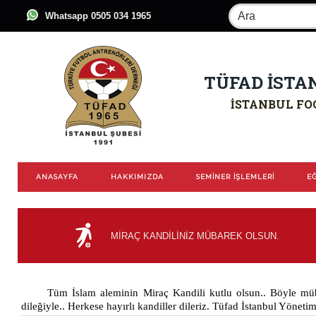
Whatsapp 0505 034 1965
TÜFAD İSTA
İSTANBUL FO
ANASAYFA
HAKKIMIZDA
SEMİNER İŞLEMLERİ
EĞ
MİRAÇ KANDİLİNİZ MÜBAREK OLSUN.
Tüm İslam aleminin Miraç Kandili kutlu olsun.. Böyle mü
dileğiyle.. Herkese hayırlı kandiller dileriz. Tüfad İstanbul Yöneti