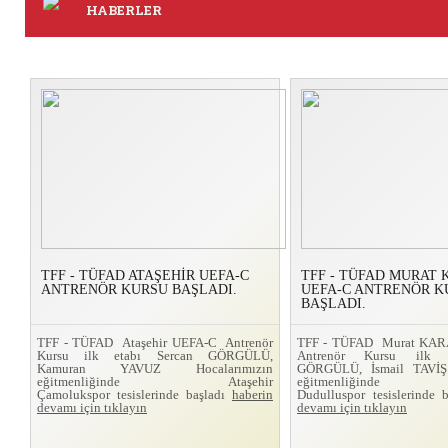
HABERLER
TFF - TÜFAD ATAŞEHİR UEFA-C
TFF - TÜFAD MURAT
ANTRENÖR KURSU BAŞLADI.
UEFA-C ANTRENÖR K
BAŞLADI.
TFF - TÜFAD Ataşehir UEFA-C Antrenör
TFF - TÜFAD Murat KA
Kursu ilk etabı Sercan GÖRGÜLÜ,
Antrenör Kursu ilk 
Kamuran YAVUZ Hocalarımızın
GÖRGÜLÜ, İsmail TAVİŞ 
eğitmenliğinde Ataşehir
eğitmenliğinde
Çamolukspor tesislerinde başladı
haberin
Dudulluspor tesislerinde 
devamı için tıklayın
devamı için tıklayın