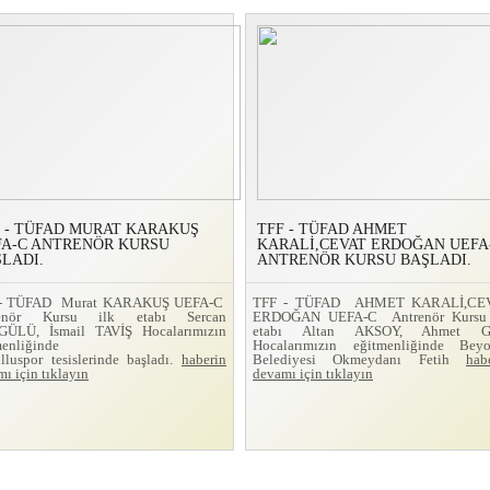
 - TÜFAD MURAT KARAKUŞ
TFF - TÜFAD AHMET
FA-C ANTRENÖR KURSU
KARALİ,CEVAT ERDOĞAN UEFA
LADI.
ANTRENÖR KURSU BAŞLADI.
 - TÜFAD Murat KARAKUŞ UEFA-C
TFF - TÜFAD AHMET KARALİ,CE
renör Kursu ilk etabı Sercan
ERDOĞAN UEFA-C Antrenör Kursu 
ÜLÜ, İsmail TAVİŞ Hocalarımızın
etabı Altan AKSOY, Ahmet 
menliğinde
Hocalarımızın eğitmenliğinde Beyo
lluspor tesislerinde başladı.
haberin
Belediyesi Okmeydanı Fetih
hab
ı için tıklayın
devamı için tıklayın