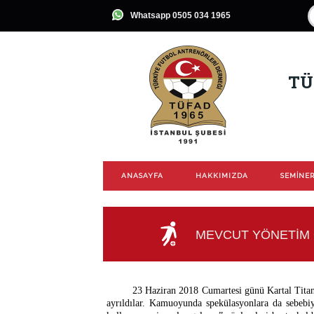
Whatsapp 0505 034 1965
TÜ
ANASAYFA
HAKKIMIZDA
SEMİNER
MEVCUT YÖNETİM 
23 Haziran 2018 Cumartesi günü Kartal Titan
ayrıldılar. Kamuoyunda spekülasyonlara da sebebi