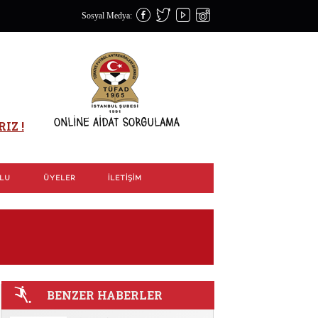
Sosyal Medya:
IZ !
OLU
ÜYELER
İLETIŞIM
BENZER HABERLER