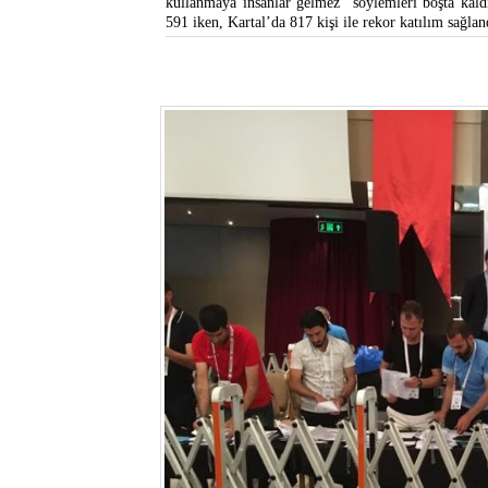
kullanmaya insanlar gelmez” söylemleri boşta kald
591 iken, Kartal’da 817 kişi ile rekor katılım sağlan