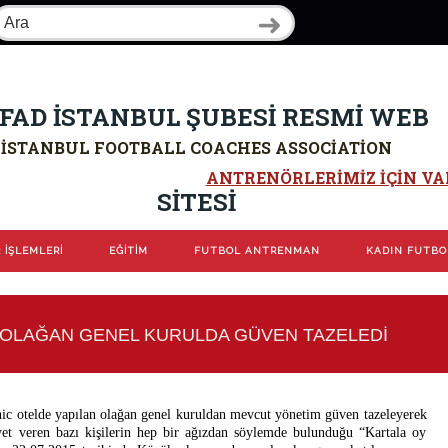
FAD İSTANBUL ŞUBESİ RESMİ WEB
İSTANBUL FOOTBALL COACHES ASSOCIATION
ANTRENÖRLERIMIZ IÇIN VAR
SİTESİ
 İŞLEMLERİ
EĞİTİM
FUTBOL ANTRENMAN
KADIN FUTB
OLAĞAN GENEL KURULDA GÜVEN TAZELEDİ
ic otelde yapılan olağan genel kuruldan mevcut yönetim güven tazeleyerek
yet veren bazı kişilerin hep bir ağızdan söylemde bulunduğu “Kartala oy