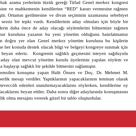
in hak arama yerlerinin tüzük gereği Tüfad Genel merkez kongresi
esine ve mahkemenin kendilerine “RED” kararı vermesine rağmen
ştir. Ortamın gerilmesine ve divan seçiminin uzamasına sebebiyet
sessiz bir tepki vardı. Kendilerinin aday olmaları için böyle bir
ilerin daha önce de aday olacağı söylemlerini bilmemize rağmen
nur kuruluna yazanın bu yeni yönetim olduğunu hatırlatmamız
in doğru yer olan Genel merkez yönetim kuruluna bu kişilerin
rine her konuda destek olacak bilgi ve belgeyi kongreye sunmak için
a beyan ederiz. Kongrenin sağlıklı geçmesini isteyen sağduyulu
 aday olan mevcut yönetim kurulu üyelerinin yapılan söylem ve
aşlayıp sağlıklı bir şekilde bitmesini sağlamıştır.
 temsilen konuşma yapan Halit Önsen ve Doç. Dr. Mehmet M.
erlik mesajı verdiler. Yaptıklarının yapacaklarının teminatı olarak
teveccüh edenleri utandırmayacaklarını söylerken, kendilerine oy
lacaklarını beyan ettiler. Daha sonra diğer adaylarında konuşmasını
ik olma mesajını vererek güzel bir tablo oluşturdular.