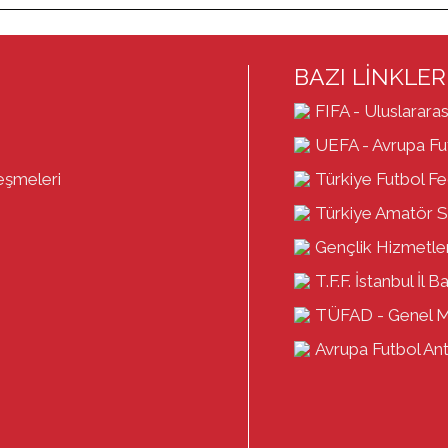
BAZI LİNKLER
FIFA - Uluslararas
UEFA - Avrupa Fut
eşmeleri
Türkiye Futbol F
Türkiye Amatör S
Gençlik Hizmetler
T.F.F. İstanbul İl B
TÜFAD - Genel 
Avrupa Futbol Antr