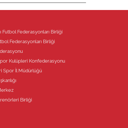
ı Futbol Federasyonları Birliği
bol Federasyonları Birliği
ederasyonu
por Kulüpleri Konfederasyonu
i Spor İl Müdürlüğü
aşkanlığı
Merkez
enörleri Birliği