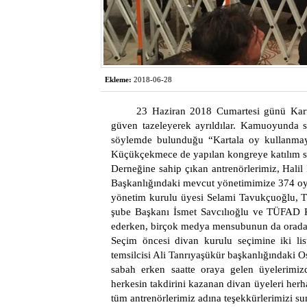
Ekleme:
2018-06-28
23 Haziran 2018 Cumartesi günü Karta
güven tazeleyerek ayrıldılar. Kamuoyunda s
söylemde bulunduğu “Kartala oy kullanmaya
Küçükçekmece de yapılan kongreye katılım sayı
Derneğine sahip çıkan antrenörlerimiz, Hali
Başkanlığındaki mevcut yönetimimize 374 oy 
yönetim kurulu üyesi Selami Tavukçuoğlu,
şube Başkanı İsmet Savcılıoğlu ve TÜFAD K
ederken, birçok medya mensubunun da orada o
Seçim öncesi divan kurulu seçimine iki list
temsilcisi Ali Tanrıyaşükür başkanlığındaki 
sabah erken saatte oraya gelen üyelerimizde
herkesin takdirini kazanan divan üyeleri her
tüm antrenörlerimiz adına teşekkürlerimizi su