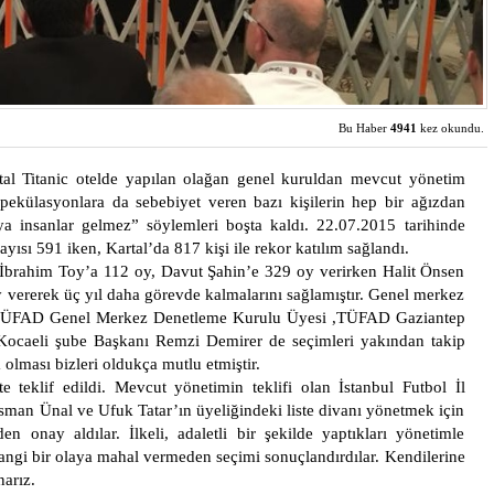
Bu Haber
4941
kez okundu.
l Titanic otelde yapılan olağan genel kuruldan mevcut yönetim
pekülasyonlara da sebebiyet veren bazı kişilerin hep bir ağızdan
 insanlar gelmez” söylemleri boşta kaldı. 22.07.2015 tarihinde
sı 591 iken, Kartal’da 817 kişi ile rekor katılım sağlandı.
l İbrahim Toy’a 112 oy, Davut Şahin’e 329 oy verirken Halit Önsen
vererek üç yıl daha görevde kalmalarını sağlamıştır. Genel merkez
 TÜFAD Genel Merkez Denetleme Kurulu Üyesi ,TÜFAD Gaziantep
ocaeli şube Başkanı Remzi Demirer de seçimleri yakından takip
lması bizleri oldukça mutlu etmiştir.
e teklif edildi. Mevcut yönetimin teklifi olan İstanbul Futbol İl
Osman Ünal ve Ufuk Tatar’ın üyeliğindeki liste divanı yönetmek için
n onay aldılar. İlkeli, adaletli bir şekilde yaptıkları yönetimle
hangi bir olaya mahal vermeden seçimi sonuçlandırdılar. Kendilerine
narız.