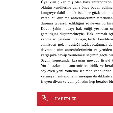
Üyelikten çıkarılmış olan bazı antrenörler
olduğu kendilerine daha önce beyan edilm
kongreye dahil olmak istediler gözlemlenmi
veren bu duruma antrenörlerimiz tarafından 
duruma tevessül edildiğini söyleyen bu kiş
Davut Şahin hocayı hak ettiği yer olan o
gerektiğini düşünmekteyiz. Hak aramak iç
yapmaları gereken itiraz için, bizler kendile
elimizden gelen desteği sağlayacağımızı d
davranan tüm antrenörlerimizin ve yeniden
kargaşaya cevap vermemesi seçimin geçte olsa b
Seçim sonucunda kazanan mevcut listeyi
Yorulmazlar tüm antrenörlere birlik ve berab
söyleyen yeni yönetim seçimde kendilerine 
vermeyen antrenörlerin mesajını da dikkate a
isteyen divan ve yeni yönetim hep beraber birl
HABERLER