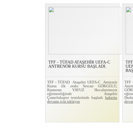
TFF - TÜFAD ATAŞEHİR UEFA-C
TFF
ANTRENÖR KURSU BAŞLADI.
UE
BAŞ
TFF - TÜFAD Ataşehir UEFA-C Antrenör
TFF
Kursu ilk etabı Sercan GÖRGÜLÜ,
Ant
Kamuran YAVUZ Hocalarımızın
GÖRG
eğitmenliğinde Ataşehir
eğit
Çamolukspor tesislerinde başladı
haberin
Dudu
devamı için tıklayın
devam