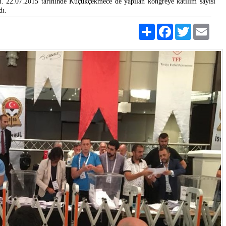
ı. 22.07.2015 tarihinde Küçükçekmece de yapılan kongreye katılım sayısı
dı.
Share
Facebook
Twitter
Emai