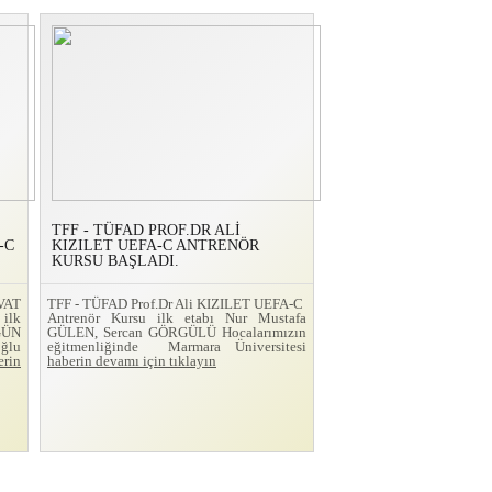
TFF - TÜFAD PROF.DR ALİ
-C
KIZILET UEFA-C ANTRENÖR
KURSU BAŞLADI.
VAT
TFF - TÜFAD Prof.Dr Ali KIZILET UEFA-C
ilk
Antrenör Kursu ilk etabı Nur Mustafa
GÜN
GÜLEN, Sercan GÖRGÜLÜ Hocalarımızın
ğlu
eğitmenliğinde Marmara Üniversitesi
erin
haberin devamı için tıklayın