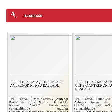
HABERLER
TFF - TÜFAD ATAŞEHİR UEFA-C
TFF - TÜFAD MURAT
ANTRENÖR KURSU BAŞLADI.
UEFA-C ANTRENÖR K
BAŞLADI.
TFF - TÜFAD Ataşehir UEFA-C Antrenör
TFF - TÜFAD Murat KA
Kursu ilk etabı Sercan GÖRGÜLÜ,
Antrenör Kursu ilk 
Kamuran YAVUZ Hocalarımızın
GÖRGÜLÜ, İsmail TAVİŞ 
eğitmenliğinde Ataşehir
eğitmenliğinde
Çamolukspor tesislerinde başladı
haberin
Dudulluspor tesislerinde 