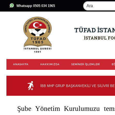
Whatsapp 0505 034 1965
TÜFAD İSTA
İSTANBUL FO
ANASAYFA
HAKKIMIZDA
SEMİNER İŞLEMLERİ
EĞ
İBB MHP GRUP BAŞKANVEKİLİ VE SİLİVRİ B
Şube Yönetim Kurulumuzu tems