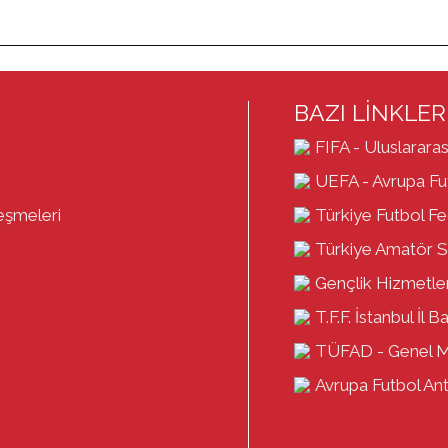
BAZI LİNKLER
FIFA - Uluslararas
UEFA - Avrupa Fut
eşmeleri
Türkiye Futbol F
Türkiye Amatör S
Gençlik Hizmetler
T.F.F. İstanbul İl B
TÜFAD - Genel 
Avrupa Futbol Antr