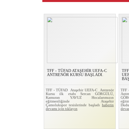
TFF - TÜFAD ATAŞEHİR UEFA-C
TFF
ANTRENÖR KURSU BAŞLADI.
UE
BAŞ
TFF - TÜFAD Ataşehir UEFA-C Antrenör
TFF
Kursu ilk etabı Sercan GÖRGÜLÜ,
Ant
Kamuran YAVUZ Hocalarımızın
GÖRG
eğitmenliğinde Ataşehir
eğit
Çamolukspor tesislerinde başladı
haberin
Dudu
devamı için tıklayın
devam