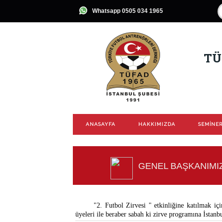
Whatsapp 0505 034 1965
TÜ
ANASAYFA
HAKKIMIZDA
SEMİNER
GENEL BAŞKANIMI
"2. Futbol Zirvesi " etkinliğine katılmak iç
üyeleri ile beraber sabah ki zirve programına İstanbu