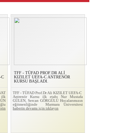
TFF - TÜFAD PROF.DR ALİ
-C
KIZILET UEFA-C ANTRENÖR
KURSU BAŞLADI.
VAT
TFF - TÜFAD Prof.Dr Ali KIZILET UEFA-C
ilk
Antrenör Kursu ilk etabı Nur Mustafa
GÜN
GÜLEN, Sercan GÖRGÜLÜ Hocalarımızın
ğlu
eğitmenliğinde Marmara Üniversitesi
erin
haberin devamı için tıklayın