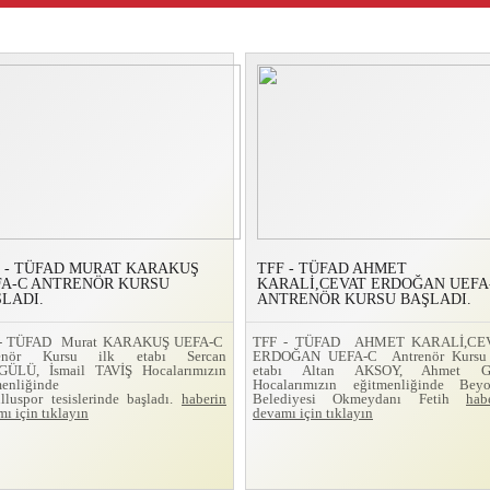
 - TÜFAD MURAT KARAKUŞ
TFF - TÜFAD AHMET
FA-C ANTRENÖR KURSU
KARALİ,CEVAT ERDOĞAN UEFA
LADI.
ANTRENÖR KURSU BAŞLADI.
 - TÜFAD Murat KARAKUŞ UEFA-C
TFF - TÜFAD AHMET KARALİ,CE
renör Kursu ilk etabı Sercan
ERDOĞAN UEFA-C Antrenör Kursu 
ÜLÜ, İsmail TAVİŞ Hocalarımızın
etabı Altan AKSOY, Ahmet 
menliğinde
Hocalarımızın eğitmenliğinde Beyo
lluspor tesislerinde başladı.
haberin
Belediyesi Okmeydanı Fetih
hab
ı için tıklayın
devamı için tıklayın