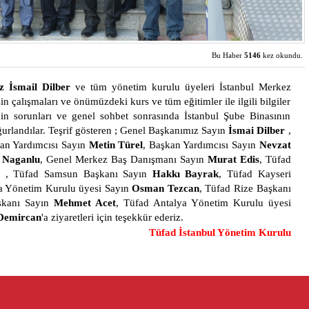
Bu Haber
5146
kez okundu.
z İsmail Dilber
ve tüm yönetim kurulu üyeleri İstanbul Merkez
in çalışmaları ve önümüzdeki kurs ve tüm eğitimler ile ilgili bilgiler
inin sorunları ve genel sohbet sonrasında İstanbul Şube Binasının
uğurlandılar. Teşrif gösteren ; Genel Başkanımız Sayın
İsmai Dilber
,
kan Yardımcısı Sayın
Metin Türel
, Başkan Yardımcısı Sayın
Nevzat
 Naganlu
, Genel Merkez Baş Danışmanı Sayın
Murat Edis
, Tüfad
u
, Tüfad Samsun Başkanı Sayın
Hakkı Bayrak
, Tüfad Kayseri
a Yönetim Kurulu üyesi Sayın
Osman Tezcan
, Tüfad Rize Başkanı
şkanı Sayın
Mehmet Acet
, Tüfad Antalya Yönetim Kurulu üyesi
 Demircan
'a ziyaretleri için teşekkür ederiz.
Tüfad İstanbul Yönetim Kurulu