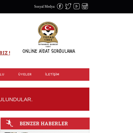
Sosyal Medya:
IZ !
OLU
ÜYELER
İLETIŞIM
BULUNDULAR.
BENZER HABERLER