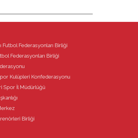
ı Futbol Federasyonları Birliği
bol Federasyonları Birliği
ederasyonu
por Kulüpleri Konfederasyonu
i Spor İl Müdürlüğü
aşkanlığı
Merkez
enörleri Birliği