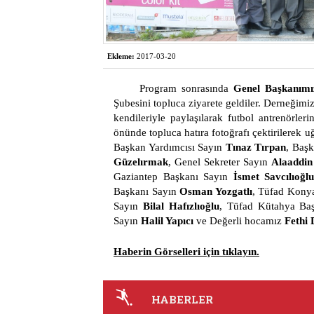
Ekleme:
2017-03-20
Program sonrasında
Genel Başkanımı
Şubesini topluca ziyarete geldiler. Derneğimiz
kendileriyle paylaşılarak futbol antrenörler
önünde topluca hatıra fotoğrafı çektirilerek 
Başkan Yardımcısı Sayın
Tınaz Tırpan
, Baş
Güzelırmak
, Genel Sekreter Sayın
Alaaddin
Gaziantep Başkanı Sayın
İsmet Savcılıoğl
Başkanı Sayın
Osman Yozgatlı
, Tüfad Kony
Sayın
Bilal Hafızlıoğlu
, Tüfad Kütahya Ba
Sayın
Halil Yapıcı
ve Değerli hocamız
Fethi
Haberin Görselleri için tıklayın.
HABERLER