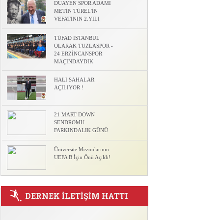
DUAYEN SPOR ADAMI
l
METİN TÜREL'İN
VEFATININ 2.YILI
TÜFAD İSTANBUL
OLARAK TUZLASPOR -
24 ERZİNCANSPOR
MAÇINDAYDIK
HALI SAHALAR
AÇILIYOR !
21 MART DOWN
SENDROMU
FARKINDALIK GÜNÜ
Üniversite Mezunlarının
UEFA B İçin Önü Açıldı!
DERNEK İLETİŞİM HATTI