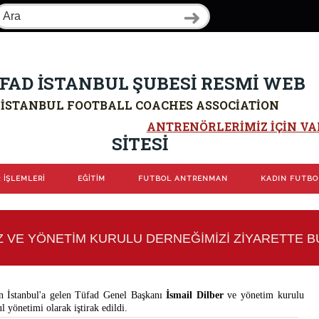
FAD İSTANBUL ŞUBESİ RESMİ WEB
İSTANBUL FOOTBALL COACHES ASSOCIATION
ANTRENÖRLERIMIZ IÇIN VAR
SİTESİ
 İŞLEMLERİ
EĞİTİM
FUTBOL ANTRENMAN
KADIN FUTB
Z VE YÖNETİM KURULU DERNEĞİMİZİ ZİYARETTE 
in İstanbul'a gelen Tüfad Genel Başkanı
İsmail Dilber
ve yönetim kurulu
l yönetimi olarak iştirak edildi.