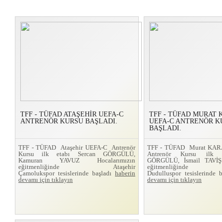
TFF - TÜFAD ATAŞEHİR UEFA-C
TFF - TÜFAD MURAT
ANTRENÖR KURSU BAŞLADI.
UEFA-C ANTRENÖR K
BAŞLADI.
TFF - TÜFAD Ataşehir UEFA-C Antrenör
TFF - TÜFAD Murat KA
Kursu ilk etabı Sercan GÖRGÜLÜ,
Antrenör Kursu ilk 
Kamuran YAVUZ Hocalarımızın
GÖRGÜLÜ, İsmail TAVİŞ 
eğitmenliğinde Ataşehir
eğitmenliğinde
Çamolukspor tesislerinde başladı
haberin
Dudulluspor tesislerinde 
devamı için tıklayın
devamı için tıklayın