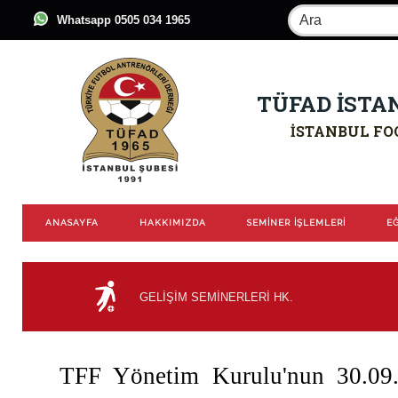
Whatsapp 0505 034 1965
TÜFAD İSTA
İSTANBUL FO
ANASAYFA
HAKKIMIZDA
SEMİNER İŞLEMLERİ
EĞ
GELİŞİM SEMİNERLERİ HK.
TFF Yönetim Kurulu'nun 30.09.20