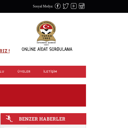
Sosyal Medya:
IZ !
OLU
ÜYELER
İLETIŞIM
BENZER HABERLER