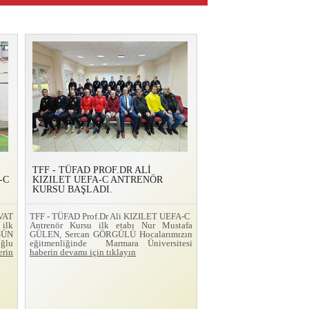
TFF - TÜFAD PROF.DR ALİ
-C
KIZILET UEFA-C ANTRENÖR
KURSU BAŞLADI.
VAT
TFF - TÜFAD Prof.Dr Ali KIZILET UEFA-C
ilk
Antrenör Kursu ilk etabı Nur Mustafa
GÜN
GÜLEN, Sercan GÖRGÜLÜ Hocalarımızın
ğlu
eğitmenliğinde Marmara Üniversitesi
erin
haberin devamı için tıklayın