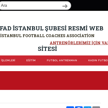
FAD İSTANBUL ŞUBESİ RESMİ WEB
İSTANBUL FOOTBALL COACHES ASSOCIATION
ANTRENÖRLERIMIZ IÇIN VAR
SİTESİ
 İŞLEMLERİ
EĞİTİM
FUTBOL ANTRENMAN
KADIN FUTB