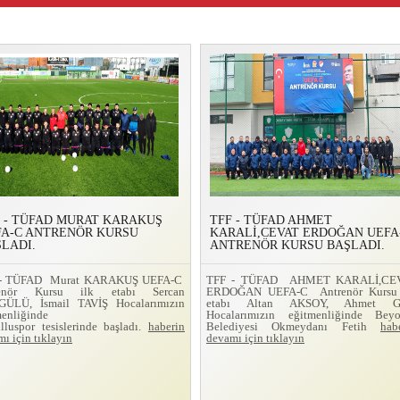
 - TÜFAD MURAT KARAKUŞ
TFF - TÜFAD AHMET
FA-C ANTRENÖR KURSU
KARALİ,CEVAT ERDOĞAN UEFA
LADI.
ANTRENÖR KURSU BAŞLADI.
 - TÜFAD Murat KARAKUŞ UEFA-C
TFF - TÜFAD AHMET KARALİ,CE
renör Kursu ilk etabı Sercan
ERDOĞAN UEFA-C Antrenör Kursu 
ÜLÜ, İsmail TAVİŞ Hocalarımızın
etabı Altan AKSOY, Ahmet 
menliğinde
Hocalarımızın eğitmenliğinde Beyo
lluspor tesislerinde başladı.
haberin
Belediyesi Okmeydanı Fetih
hab
ı için tıklayın
devamı için tıklayın