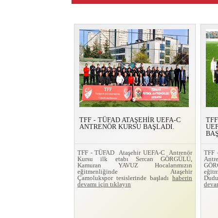
TFF - TÜFAD ATAŞEHİR UEFA-C
TFF
ANTRENÖR KURSU BAŞLADI.
UE
BAŞ
TFF - TÜFAD Ataşehir UEFA-C Antrenör
TFF
Kursu ilk etabı Sercan GÖRGÜLÜ,
Ant
Kamuran YAVUZ Hocalarımızın
GÖRG
eğitmenliğinde Ataşehir
eğit
Çamolukspor tesislerinde başladı
haberin
Dudu
devamı için tıklayın
devam