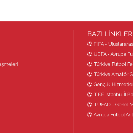
BAZI LİNKLER
FIFA - Uluslararas
UEFA - Avrupa Fut
eşmeleri
Türkiye Futbol F
Türkiye Amatör S
Gençlik Hizmetler
T.F.F. İstanbul İl B
TÜFAD - Genel 
Avrupa Futbol Antr