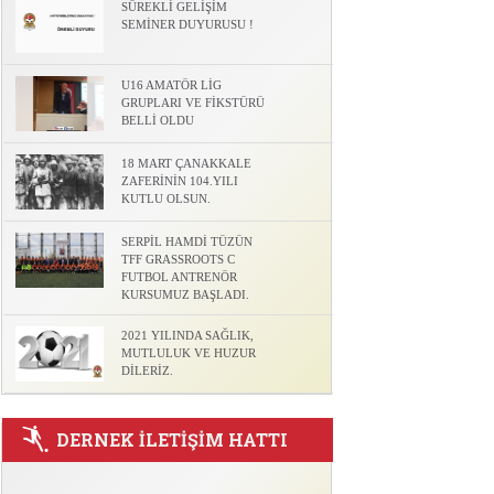
l
SÜREKLİ GELİŞİM
SEMİNER DUYURUSU !
U16 AMATÖR LİG
GRUPLARI VE FİKSTÜRÜ
BELLİ OLDU
18 MART ÇANAKKALE
ZAFERİNİN 104.YILI
KUTLU OLSUN.
SERPİL HAMDİ TÜZÜN
TFF GRASSROOTS C
FUTBOL ANTRENÖR
KURSUMUZ BAŞLADI.
2021 YILINDA SAĞLIK,
MUTLULUK VE HUZUR
DİLERİZ.
DERNEK İLETİŞİM HATTI