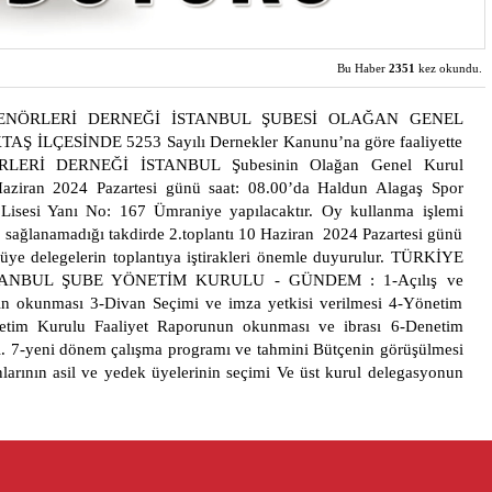
Bu Haber
2351
kez okundu.
ENÖRLERİ DERNEĞİ İSTANBUL ŞUBESİ OLAĞAN GENEL
Ş İLÇESİNDE 5253 Sayılı Dernekler Kanunu’na göre faaliyette
ERİ DERNEĞİ İSTANBUL Şubesinin Olağan Genel Kurul
Haziran 2024 Pazartesi günü saat: 08.00’da Haldun Alagaş Spor
isesi Yanı No: 167 Ümraniye yapılacaktır. Oy kullanma işlemi
k sağlanamadığı takdirde 2.toplantı 10 Haziran 2024 Pazartesi günü
 üye delegelerin toplantıya iştirakleri önemle duyurulur. TÜRKİYE
ANBUL ŞUBE YÖNETİM KURULU - GÜNDEM : 1-Açılış ve
ın okunması 3-Divan Seçimi ve imza yetkisi verilmesi 4-Yönetim
etim Kurulu Faaliyet Raporunun okunması ve ibrası 6-Denetim
ı. 7-yeni dönem çalışma programı ve tahmini Bütçenin görüşülmesi
larının asil ve yedek üyelerinin seçimi Ve üst kurul delegasyonun