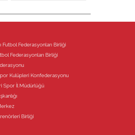
ı Futbol Federasyonları Birliği
bol Federasyonları Birliği
ederasyonu
por Kulüpleri Konfederasyonu
i Spor İl Müdürlüğü
aşkanlığı
Merkez
enörleri Birliği