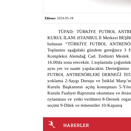
Ekleme:
2024-05-18
TÜFAD: TÜRKİYE FUTBOL ANTR
KURUL İLANI iSTANBUL İl Merkezi BEŞİKTA
bulunan “TÜRKİYE FUTBOL ANTRENÖRL
Toplantısı aşağıdaki gündem gereğince 3 
Kompleksi Alemdağ Cad. Endüstri Meslek L
16.00da sona erecektir. 1.toplantıda çoğunlu
aynı yer ve saatte yapılacaktır. Derneğimize
FUTBOL ANTRENÖRLERİ DERNEĞİ İST
yoklama 2-Saygı Duruşu ve İstiklal Marşı’n
Kurulu Başkanının açılış konuşması 5-Yön
Kurulu Faaliyet Raporunu okunması ve ibras
oylanması ve yetki verilmesi 8-Dernek organ
seçimi 9-Dilek ve temenniler 10-Kapanış
HABERLER