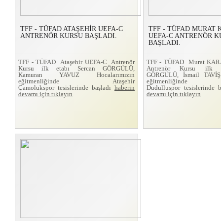
TFF - TÜFAD ATAŞEHİR UEFA-C
TFF - TÜFAD MURAT
ANTRENÖR KURSU BAŞLADI.
UEFA-C ANTRENÖR K
BAŞLADI.
TFF - TÜFAD Ataşehir UEFA-C Antrenör
TFF - TÜFAD Murat KA
Kursu ilk etabı Sercan GÖRGÜLÜ,
Antrenör Kursu ilk 
Kamuran YAVUZ Hocalarımızın
GÖRGÜLÜ, İsmail TAVİŞ 
eğitmenliğinde Ataşehir
eğitmenliğinde
Çamolukspor tesislerinde başladı
haberin
Dudulluspor tesislerinde 
devamı için tıklayın
devamı için tıklayın