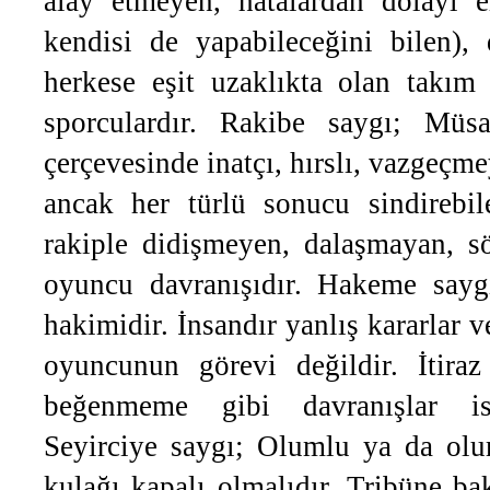
alay etmeyen, hatalardan dolayı el
kendisi de yapabileceğini bilen), 
herkese eşit uzaklıkta olan takı
sporculardır. Rakibe saygı; Müsa
çerçevesinde inatçı, hırslı, vazgeç
ancak her türlü sonucu sindirebil
rakiple didişmeyen, dalaşmayan, sö
oyuncu davranışıdır. Hakeme say
hakimidir. İnsandır yanlış kararlar v
oyuncunun görevi değildir. İtiraz 
beğenmeme gibi davranışlar ist
Seyirciye saygı; Olumlu ya da ol
kulağı kapalı olmalıdır. Tribüne b