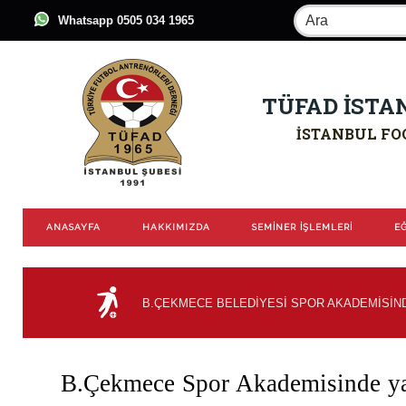
Whatsapp 0505 034 1965
TÜFAD İSTA
İSTANBUL FO
ANASAYFA
HAKKIMIZDA
SEMİNER İŞLEMLERİ
EĞ
B.ÇEKMECE BELEDİYESİ SPOR AKADEMİSİN
B.Çekmece Spor Akademisinde yap