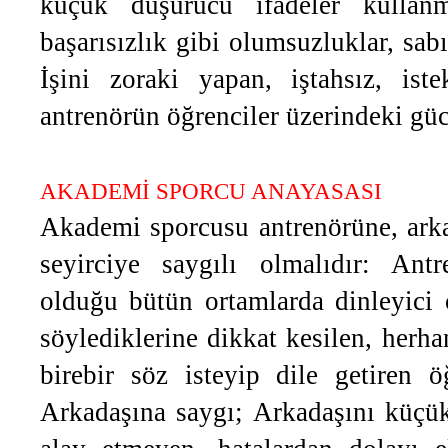
küçük düşürücü ifadeler kullan
başarısızlık gibi olumsuzluklar, sabır 
İşini zoraki yapan, iştahsız, iste
antrenörün öğrenciler üzerindeki güc
AKADEMİ SPORCU ANAYASASI
Akademi sporcusu antrenörüne, arka
seyirciye saygılı olmalıdır: Ant
olduğu bütün ortamlarda dinleyici 
söylediklerine dikkat kesilen, herha
birebir söz isteyip dile getiren ö
Arkadaşına saygı; Arkadaşını küçü