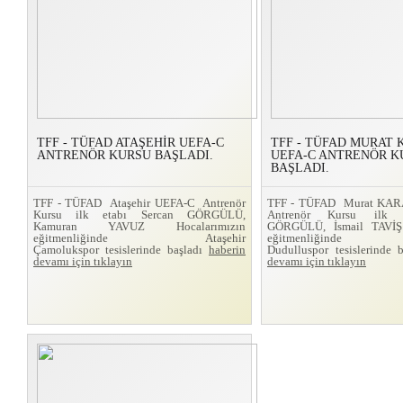
TFF - TÜFAD ATAŞEHİR UEFA-C
TFF - TÜFAD MURAT
ANTRENÖR KURSU BAŞLADI.
UEFA-C ANTRENÖR K
BAŞLADI.
TFF - TÜFAD Ataşehir UEFA-C Antrenör
TFF - TÜFAD Murat KA
Kursu ilk etabı Sercan GÖRGÜLÜ,
Antrenör Kursu ilk 
Kamuran YAVUZ Hocalarımızın
GÖRGÜLÜ, İsmail TAVİŞ 
eğitmenliğinde Ataşehir
eğitmenliğinde
Çamolukspor tesislerinde başladı
haberin
Dudulluspor tesislerinde 
devamı için tıklayın
devamı için tıklayın