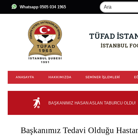
Whatsapp 0505 034 1965
TÜFAD İSTA
İSTANBUL FO
ANASAYFA
HAKKIMIZDA
SEMİNER İŞLEMLERİ
EĞ
BAŞKANIMIZ HASAN ASLAN TABURCU OLDU!
Başkanımız Tedavi Olduğu Hasta