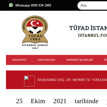
Whatsapp 0505 034 1965
TÜFAD İSTA
İSTANBUL FO
ANASAYFA
HAKKIMIZDA
SEMİNER İŞLEMLERİ
EĞ
BAŞKANIMIZ DOÇ. DR. MEHMET M. YORULMA
25 Ekim 2021 tarihinde 