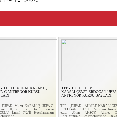
m/watch?v=1iwPtO6Y8FU
 - TÜFAD MURAT KARAKUŞ
TFF - TÜFAD AHMET
FA-C ANTRENÖR KURSU
KARALİ,CEVAT ERDOĞAN UEFA
LADI.
ANTRENÖR KURSU BAŞLADI.
 - TÜFAD Murat KARAKUŞ UEFA-C
TFF - TÜFAD AHMET KARALİ,CE
renör Kursu ilk etabı Sercan
ERDOĞAN UEFA-C Antrenör Kursu 
ÜLÜ, İsmail TAVİŞ Hocalarımızın
etabı Altan AKSOY, Ahmet 
menliğinde
Hocalarımızın eğitmenliğinde Beyo