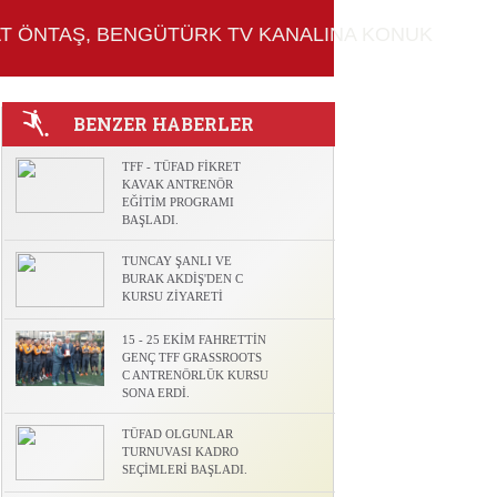
AT ÖNTAŞ, BENGÜTÜRK TV KANALINA KONUK
BENZER HABERLER
TFF - TÜFAD FİKRET
KAVAK ANTRENÖR
EĞİTİM PROGRAMI
BAŞLADI.
l
TUNCAY ŞANLI VE
BURAK AKDİŞ'DEN C
KURSU ZİYARETİ
15 - 25 EKİM FAHRETTİN
GENÇ TFF GRASSROOTS
C ANTRENÖRLÜK KURSU
SONA ERDİ.
TÜFAD OLGUNLAR
TURNUVASI KADRO
SEÇİMLERİ BAŞLADI.