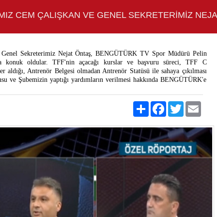
MIZ CEM ÇALIŞKAN VE GENEL SEKRETERIMIZ NEJ
e Genel Sekreterimiz Nejat Öntaş, BENGÜTÜRK TV Spor Müdürü Pelin
a konuk oldular. TFF'nin açacağı kurslar ve başvuru süreci, TFF C
r aldığı, Antrenör Belgesi olmadan Antrenör Statüsü ile sahaya çıkılması
konusu ve Şubemizin yaptığı yardımların verilmesi hakkında BENGÜTÜRK'e
Share
Facebook
Twitter
Emai