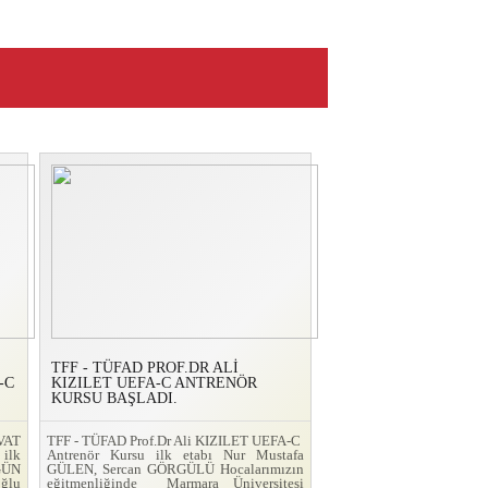
TFF - TÜFAD PROF.DR ALİ
-C
KIZILET UEFA-C ANTRENÖR
KURSU BAŞLADI.
VAT
TFF - TÜFAD Prof.Dr Ali KIZILET UEFA-C
ilk
Antrenör Kursu ilk etabı Nur Mustafa
GÜN
GÜLEN, Sercan GÖRGÜLÜ Hocalarımızın
ğlu
eğitmenliğinde Marmara Üniversitesi