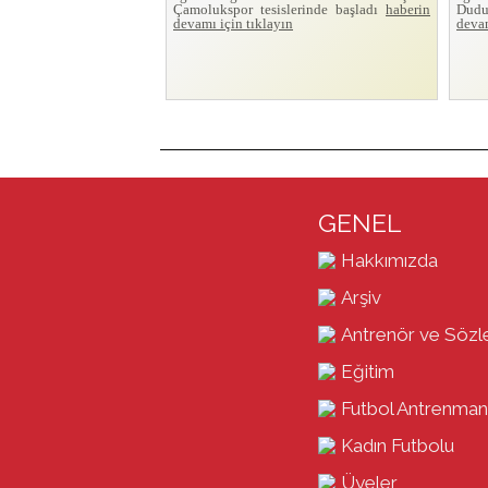
Çamolukspor tesislerinde başladı
haberin
Dudu
devamı için tıklayın
devam
GENEL
Hakkımızda
Arşiv
Antrenör ve Sözl
Eğitim
Futbol Antrenman
Kadın Futbolu
Üyeler