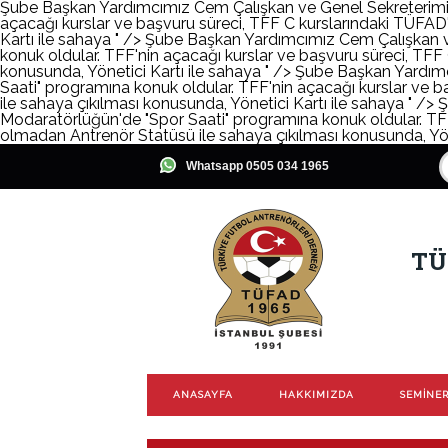
Şube Başkan Yardımcımız Cem Çalışkan ve Genel Sekreterimi
açacağı kurslar ve başvuru süreci, TFF C kurslarındaki TÜFAD'
Kartı ile sahaya " />
Şube Başkan Yardımcımız Cem Çalışkan v
konuk oldular. TFF'nin açacağı kurslar ve başvuru süreci, TFF
konusunda, Yönetici Kartı ile sahaya " />
Şube Başkan Yardımc
Saati" programına konuk oldular. TFF'nin açacağı kurslar ve b
ile sahaya çıkılması konusunda, Yönetici Kartı ile sahaya " />
Ş
Modaratörlüğün'de "Spor Saati" programına konuk oldular. TFF'
olmadan Antrenör Statüsü ile sahaya çıkılması konusunda, Yöne
Whatsapp 0505 034 1965
TÜ
ANASAYFA
HAKKIMIZDA
SEMİNER