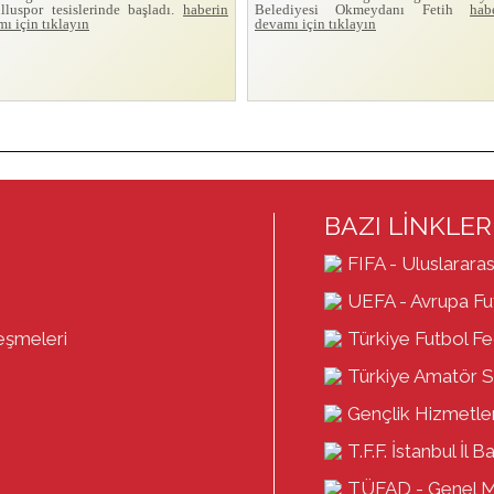
lluspor tesislerinde başladı.
haberin
Belediyesi Okmeydanı Fetih
hab
ı için tıklayın
devamı için tıklayın
BAZI LİNKLER
FIFA - Uluslararas
UEFA - Avrupa Fut
eşmeleri
Türkiye Futbol F
Türkiye Amatör S
Gençlik Hizmetler
T.F.F. İstanbul İl B
TÜFAD - Genel 