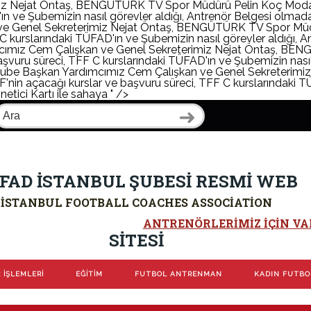
z Nejat Öntaş, BENGÜTÜRK TV Spor Müdürü Pelin Koç Modarat
ın ve Şubemizin nasıl görevler aldığı, Antrenör Belgesi olmad
e Genel Sekreterimiz Nejat Öntaş, BENGÜTÜRK TV Spor Müdü
 C kurslarındaki TÜFAD'ın ve Şubemizin nasıl görevler aldığı, 
ımız Cem Çalışkan ve Genel Sekreterimiz Nejat Öntaş, BE
aşvuru süreci, TFF C kurslarındaki TÜFAD'ın ve Şubemizin nası
ube Başkan Yardımcımız Cem Çalışkan ve Genel Sekreterim
nin açacağı kurslar ve başvuru süreci, TFF C kurslarındaki TÜ
tici Kartı ile sahaya " />
FAD İSTANBUL ŞUBESİ RESMİ WEB
İSTANBUL FOOTBALL COACHES ASSOCIATION
ANTRENÖRLERIMIZ IÇIN VAR
SİTESİ
 İŞLEMLERİ
EĞİTİM
FUTBOL ANTRENMAN
KADIN FUTB