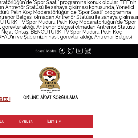
örlüğün'de "Spor Saati" programına konuk oldular. TFF'nin
an Antrenör Statüsü ile sahaya çıkılması konusunda, Yönetici
rü Pelin Koç Modaratörlüğün'de "Spor Saati" programına
Antrenör Belgesi olmadan Antrenör Statüsü ile sahaya çıkılması
NGÜTÜRK TV Spor Müdürü Pelin Koç Modaratörlüğün'de "Spor
l görevler aldığı, Antrenör Belgesi olmadan Antrenör Statüsü
iz Nejat Öntaş, BENGÜTÜRK TV Spor Müdürü Pelin Koç
FAD'ın ve Şubemizin nasıl görevler aldığı, Antrenör Belgesi
Sosyal Medya:
IZ !
OLU
ÜYELER
İLETIŞIM