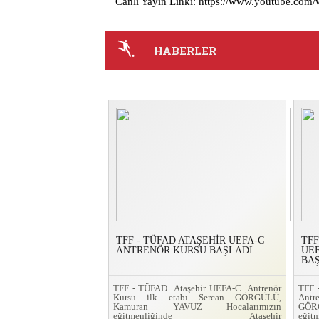
Canlı Yayın Linki:
https://www.youtube.co
HABERLER
TFF - TÜFAD ATAŞEHİR UEFA-C
TFF
ANTRENÖR KURSU BAŞLADI.
UE
BAŞ
TFF - TÜFAD Ataşehir UEFA-C Antrenör
TFF
Kursu ilk etabı Sercan GÖRGÜLÜ,
Ant
Kamuran YAVUZ Hocalarımızın
GÖRG
eğitmenliğinde Ataşehir
eğit