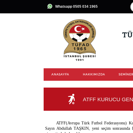
Whatsapp 0505 034 1965
TÜ
ANASAYFA
HAKKIMIZDA
SEMİNER
ATFF KURUCU GENE
ATFF(Avrupa Türk Futbol Federasyonu) K
Sayın Abdullah TAŞKIN, yeni seçim sonrasınd