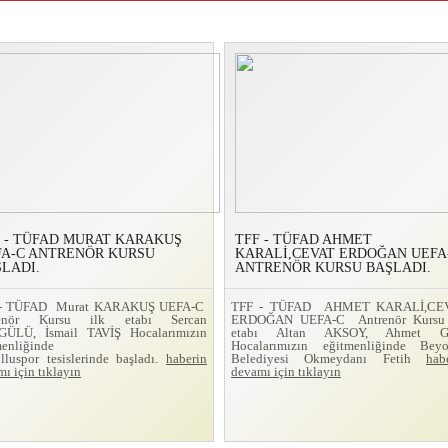
 - TÜFAD MURAT KARAKUŞ
TFF - TÜFAD AHMET
FA-C ANTRENÖR KURSU
KARALİ,CEVAT ERDOĞAN UEFA
LADI.
ANTRENÖR KURSU BAŞLADI.
 - TÜFAD Murat KARAKUŞ UEFA-C
TFF - TÜFAD AHMET KARALİ,CE
renör Kursu ilk etabı Sercan
ERDOĞAN UEFA-C Antrenör Kursu 
ÜLÜ, İsmail TAVİŞ Hocalarımızın
etabı Altan AKSOY, Ahmet 
menliğinde
Hocalarımızın eğitmenliğinde Beyo
lluspor tesislerinde başladı.
haberin
Belediyesi Okmeydanı Fetih
hab
ı için tıklayın
devamı için tıklayın