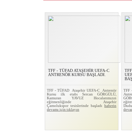
TFF - TÜFAD ATAŞEHİR UEFA-C
TFF
ANTRENÖR KURSU BAŞLADI.
UE
BAŞ
TFF - TÜFAD Ataşehir UEFA-C Antrenör
TFF
Kursu ilk etabı Sercan GÖRGÜLÜ,
Ant
Kamuran YAVUZ Hocalarımızın
GÖRG
eğitmenliğinde Ataşehir
eğit
Çamolukspor tesislerinde başladı
haberin
Dudu
devamı için tıklayın
devam