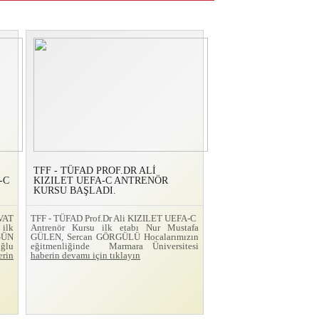
TFF - TÜFAD PROF.DR ALİ
-C
KIZILET UEFA-C ANTRENÖR
KURSU BAŞLADI.
VAT
TFF - TÜFAD Prof.Dr Ali KIZILET UEFA-C
ilk
Antrenör Kursu ilk etabı Nur Mustafa
GÜN
GÜLEN, Sercan GÖRGÜLÜ Hocalarımızın
ğlu
eğitmenliğinde Marmara Üniversitesi
erin
haberin devamı için tıklayın