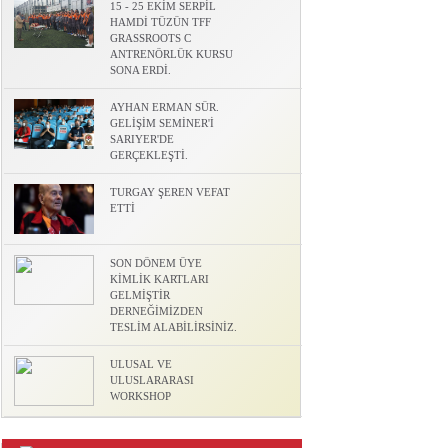
15 - 25 EKİM SERPİL
HAMDİ TÜZÜN TFF
l
GRASSROOTS C
ANTRENÖRLÜK KURSU
SONA ERDİ.
AYHAN ERMAN SÜR.
GELİŞİM SEMİNER'İ
SARIYER'DE
GERÇEKLEŞTİ.
TURGAY ŞEREN VEFAT
ETTİ
SON DÖNEM ÜYE
KİMLİK KARTLARI
GELMİŞTİR
DERNEĞİMİZDEN
TESLİM ALABİLİRSİNİZ.
ULUSAL VE
ULUSLARARASI
WORKSHOP