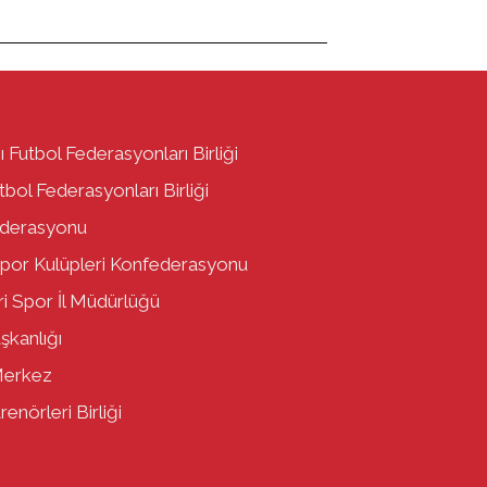
ı Futbol Federasyonları Birliği
bol Federasyonları Birliği
ederasyonu
por Kulüpleri Konfederasyonu
i Spor İl Müdürlüğü
aşkanlığı
Merkez
enörleri Birliği