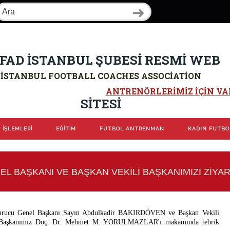
FAD İSTANBUL ŞUBESİ RESMİ WEB
İSTANBUL FOOTBALL COACHES ASSOCIATION
ANTRENÖRLERIMIZ IÇIN VAR
SİTESİ
 İŞLEMLERİ
EĞİTİM
FUTBOL ANTRENMAN
KADIN FUTB
L BAŞKANI VE BAŞKAN VEKİLİ BAŞKANIMIZI ZİYAR
urucu Genel Başkanı Sayın Abdulkadir BAKIRDÖVEN ve Başkan Vekili
a Başkanımız Doç. Dr. Mehmet M. YORULMAZLAR'ı makamında tebrik