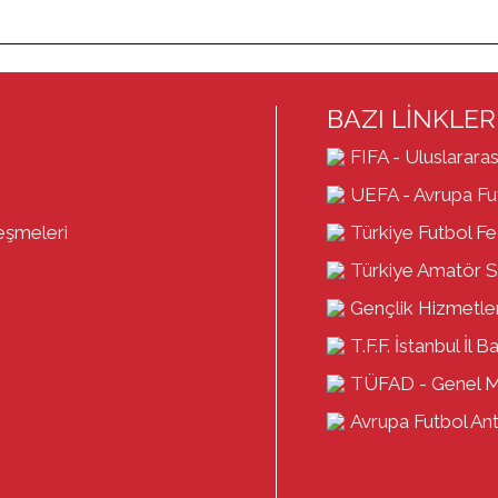
BAZI LİNKLER
FIFA - Uluslararas
UEFA - Avrupa Fut
eşmeleri
Türkiye Futbol F
Türkiye Amatör S
Gençlik Hizmetler
T.F.F. İstanbul İl B
TÜFAD - Genel 
Avrupa Futbol Antr