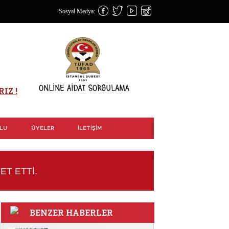
Sosyal Medya:
IZ !
OLU
ÜYELER
İLETIŞIM
ET ETTİ.
BENZER HABERLER