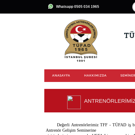
Whatsapp 0505 034 1965
TÜ
ANASAYFA
HAKKIMIZDA
SEMİNER
ANTRENÖRLERİMİ
Değerli Antrenörlerimiz TFF - TÜFAD iş bi
Antrenör Gelişim Seminerine