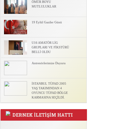
ÖMÜR BOYU
MUTLULUKLAR
19 Eylül Gaziler Günü
l
U16 AMATÖR LİG
GRUPLARI VE FİKSTÜRÜ
BELLİ OLDU
Antrenörlerimize Duyuru
İSTANBUL TÜFAD 2005
YAŞ TAKIMINDAN 4
OYUNCU TÜFAD BÖLGE
KARMASINA SEÇİLDİ.
DERNEK İLETİŞİM HATTI