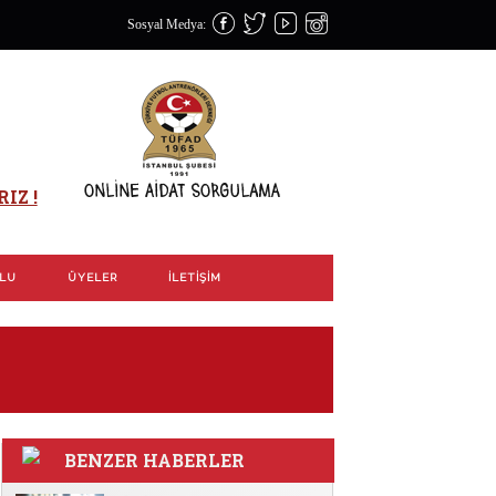
Sosyal Medya:
IZ !
OLU
ÜYELER
İLETIŞIM
BENZER HABERLER