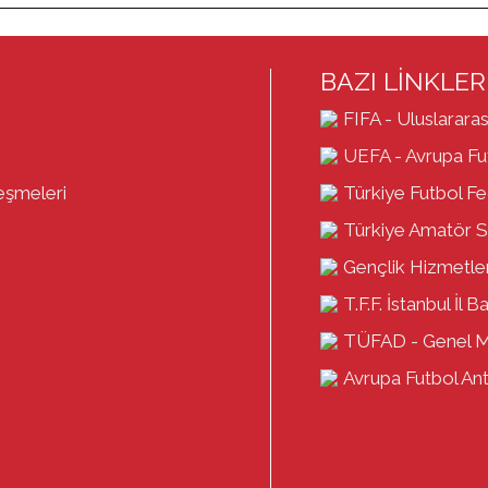
BAZI LİNKLER
FIFA - Uluslararas
UEFA - Avrupa Fut
eşmeleri
Türkiye Futbol F
Türkiye Amatör S
Gençlik Hizmetler
T.F.F. İstanbul İl B
TÜFAD - Genel 
Avrupa Futbol Antr