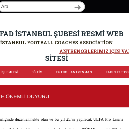
FAD İSTANBUL ŞUBESİ RESMİ WEB
İSTANBUL FOOTBALL COACHES ASSOCIATION
ANTRENÖRLERIMIZ IÇIN VAR
SİTESİ
 İŞLEMLERİ
EĞİTİM
FUTBOL ANTRENMAN
KADIN FUTB
ZE ÖNEMLİ DUYURU
rliğinde düzenlenmekte olan ve bu yıl 25.'si yapılacak UEFA Pro Lisans