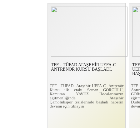
TFF - TÜFAD ATAŞEHİR UEFA-C
TFF
ANTRENÖR KURSU BAŞLADI.
UE
BAŞ
TFF - TÜFAD Ataşehir UEFA-C Antrenör
TFF
Kursu ilk etabı Sercan GÖRGÜLÜ,
Ant
Kamuran YAVUZ Hocalarımızın
GÖRG
eğitmenliğinde Ataşehir
eğit
Çamolukspor tesislerinde başladı
haberin
Dudu
devamı için tıklayın
devam