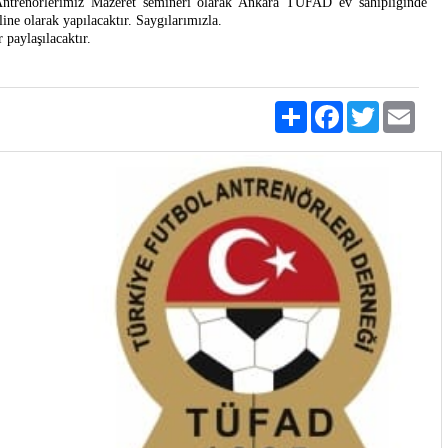
Antrenörlerimiz Mazeret semineri olarak Ankara TÜFAD ev sahipliğinde
ine olarak yapılacaktır. Saygılarımızla.
 paylaşılacaktır.
Share
Facebook
Twitter
Emai