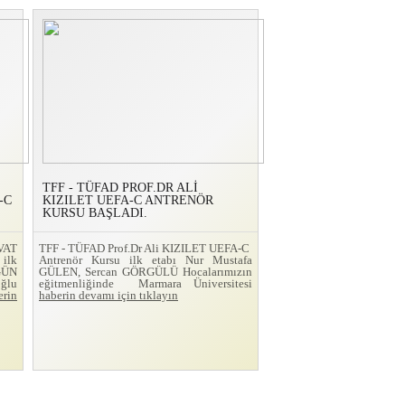
TFF - TÜFAD PROF.DR ALİ
-C
KIZILET UEFA-C ANTRENÖR
KURSU BAŞLADI.
VAT
TFF - TÜFAD Prof.Dr Ali KIZILET UEFA-C
ilk
Antrenör Kursu ilk etabı Nur Mustafa
GÜN
GÜLEN, Sercan GÖRGÜLÜ Hocalarımızın
ğlu
eğitmenliğinde Marmara Üniversitesi
erin
haberin devamı için tıklayın