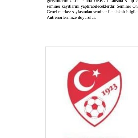
girişimlerimiz sonucunda UEFA Lisansına sahip 
seminer kayıtlarını yaptırabileceklerdir. Seminer Onl
Genel merkez sayfasından seminer ile alakalı bilgiler
Antrenörlerimize duyurulur.