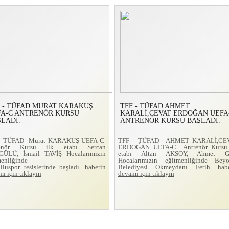
 - TÜFAD MURAT KARAKUŞ
TFF - TÜFAD AHMET
FA-C ANTRENÖR KURSU
KARALİ,CEVAT ERDOĞAN UEFA
LADI.
ANTRENÖR KURSU BAŞLADI.
 - TÜFAD Murat KARAKUŞ UEFA-C
TFF - TÜFAD AHMET KARALİ,CE
renör Kursu ilk etabı Sercan
ERDOĞAN UEFA-C Antrenör Kursu 
ÜLÜ, İsmail TAVİŞ Hocalarımızın
etabı Altan AKSOY, Ahmet 
menliğinde
Hocalarımızın eğitmenliğinde Beyo
lluspor tesislerinde başladı.
haberin
Belediyesi Okmeydanı Fetih
hab
ı için tıklayın
devamı için tıklayın