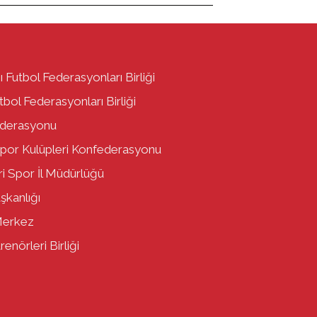
ı Futbol Federasyonları Birliği
bol Federasyonları Birliği
ederasyonu
por Kulüpleri Konfederasyonu
i Spor İl Müdürlüğü
aşkanlığı
Merkez
enörleri Birliği