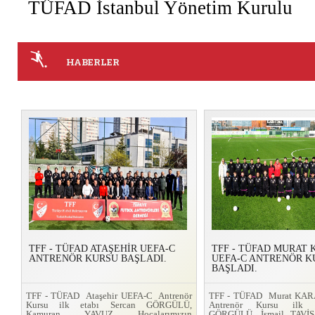
TÜFAD İstanbul Yönetim Kurulu
HABERLER
TFF - TÜFAD ATAŞEHİR UEFA-C
TFF - TÜFAD MURAT
ANTRENÖR KURSU BAŞLADI.
UEFA-C ANTRENÖR K
BAŞLADI.
TFF - TÜFAD Ataşehir UEFA-C Antrenör
TFF - TÜFAD Murat KA
Kursu ilk etabı Sercan GÖRGÜLÜ,
Antrenör Kursu ilk 
Kamuran YAVUZ Hocalarımızın
GÖRGÜLÜ, İsmail TAVİŞ 