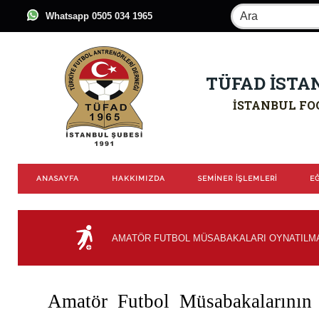
Whatsapp 0505 034 1965
TÜFAD İSTA
İSTANBUL FO
ANASAYFA
HAKKIMIZDA
SEMİNER İŞLEMLERİ
EĞ
AMATÖR FUTBOL MÜSABAKALARI OYNATILM
Amatör Futbol Müsabakalarının o