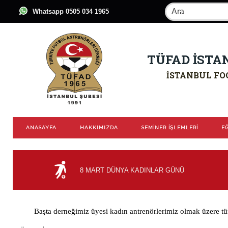
Whatsapp 0505 034 1965
TÜFAD İSTA
İSTANBUL FO
ANASAYFA
HAKKIMIZDA
SEMİNER İŞLEMLERİ
EĞ
8 MART DÜNYA KADINLAR GÜNÜ
Başta derneğimiz üyesi kadın antrenörlerimiz olmak üzere tü