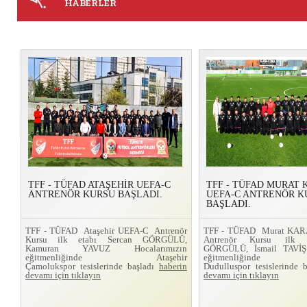
HABERLER
TFF - TÜFAD ATAŞEHİR UEFA-C
TFF - TÜFAD MURAT
ANTRENÖR KURSU BAŞLADI.
UEFA-C ANTRENÖR K
BAŞLADI.
TFF - TÜFAD Ataşehir UEFA-C Antrenör
TFF - TÜFAD Murat KA
Kursu ilk etabı Sercan GÖRGÜLÜ,
Antrenör Kursu ilk 
Kamuran YAVUZ Hocalarımızın
GÖRGÜLÜ, İsmail TAVİŞ 
eğitmenliğinde Ataşehir
eğitmenliğinde
Çamolukspor tesislerinde başladı
haberin
Dudulluspor tesislerinde 
devamı için tıklayın
devamı için tıklayın