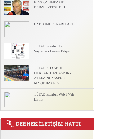
RIZA ÇALIMBAYIN
BABASI VEFAT ETTİ
l
ÜYE KİMLİK KARTLARI
TÜFAD İstanbul Ev
Söyleşileri Devam Ediyor.
TÜFAD İSTANBUL
OLARAK TUZLASPOR -
24 ERZİNCANSPOR
MAÇINDAYDIK
TÜFAD İstanbul Web TV'de
Bir İlk!
DERNEK İLETİŞİM HATTI