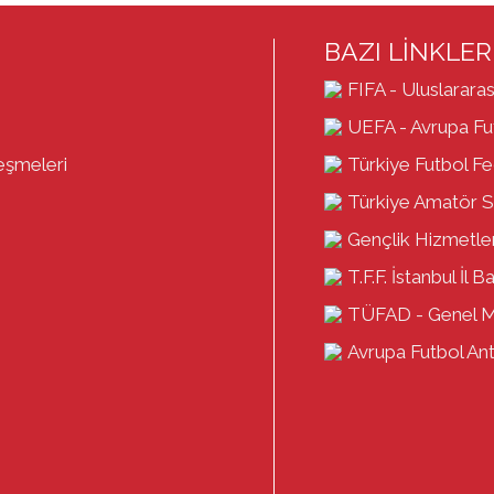
BAZI LİNKLER
FIFA - Uluslararas
UEFA - Avrupa Fut
eşmeleri
Türkiye Futbol F
Türkiye Amatör S
Gençlik Hizmetler
T.F.F. İstanbul İl B
TÜFAD - Genel 
Avrupa Futbol Antr