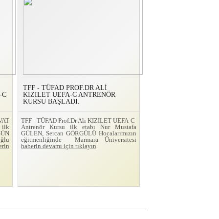
TFF - TÜFAD PROF.DR ALİ
-C
KIZILET UEFA-C ANTRENÖR
KURSU BAŞLADI.
VAT
TFF - TÜFAD Prof.Dr Ali KIZILET UEFA-C
ilk
Antrenör Kursu ilk etabı Nur Mustafa
GÜN
GÜLEN, Sercan GÖRGÜLÜ Hocalarımızın
ğlu
eğitmenliğinde Marmara Üniversitesi
erin
haberin devamı için tıklayın