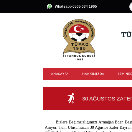
Whatsapp 0505 034 1965
TÜ
ANASAYFA
HAKKIMIZDA
SEMİNER
30 AĞUSTOS ZAFE
Bizlere Bağımsızlığımızı Armağan Eden Başt
Anıyor, Tüm Ulusumuzun 30 Ağustos Zafer Bayramı’