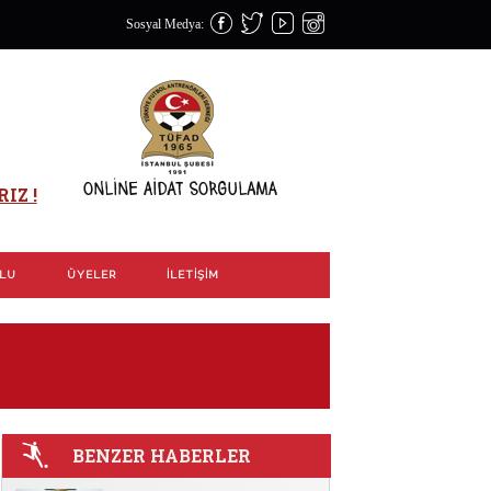
Sosyal Medya:
IZ !
OLU
ÜYELER
İLETIŞIM
BENZER HABERLER