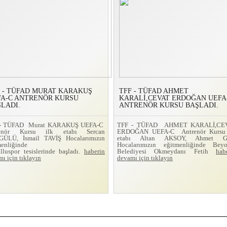
 - TÜFAD MURAT KARAKUŞ
TFF - TÜFAD AHMET
FA-C ANTRENÖR KURSU
KARALİ,CEVAT ERDOĞAN UEFA
LADI.
ANTRENÖR KURSU BAŞLADI.
 - TÜFAD Murat KARAKUŞ UEFA-C
TFF - TÜFAD AHMET KARALİ,CE
renör Kursu ilk etabı Sercan
ERDOĞAN UEFA-C Antrenör Kursu 
ÜLÜ, İsmail TAVİŞ Hocalarımızın
etabı Altan AKSOY, Ahmet 
menliğinde
Hocalarımızın eğitmenliğinde Beyo
lluspor tesislerinde başladı.
haberin
Belediyesi Okmeydanı Fetih
hab
ı için tıklayın
devamı için tıklayın