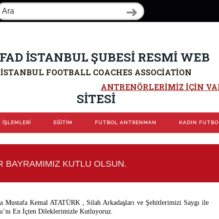
FAD İSTANBUL ŞUBESİ RESMİ WEB
İSTANBUL FOOTBALL COACHES ASSOCIATION
ANTRENÖRLERIMIZ IÇIN VAR
SİTESİ
 İŞLEMLERİ
EĞİTİM
FUTBOL ANTRENMAN
KADIN FUTB
R BAYRAMIMIZ KUTLU OLSUN.
a Mustafa Kemal ATATÜRK , Silah Arkadaşları ve Şehitlerimizi Saygı ile
nı En İçten Dileklerimizle Kutluyoruz.