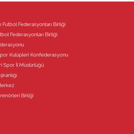
ı Futbol Federasyonları Birliği
bol Federasyonları Birliği
ederasyonu
por Kulüpleri Konfederasyonu
i Spor İl Müdürlüğü
aşkanlığı
Merkez
enörleri Birliği