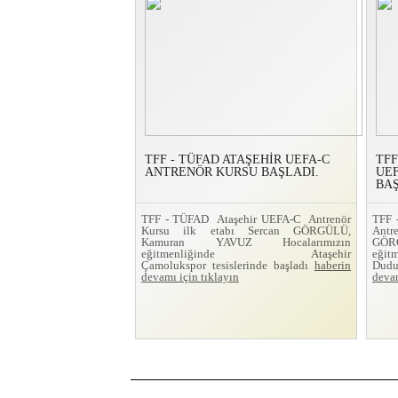
TFF - TÜFAD ATAŞEHİR UEFA-C
TFF
ANTRENÖR KURSU BAŞLADI.
UE
BAŞ
TFF - TÜFAD Ataşehir UEFA-C Antrenör
TFF
Kursu ilk etabı Sercan GÖRGÜLÜ,
Ant
Kamuran YAVUZ Hocalarımızın
GÖRG
eğitmenliğinde Ataşehir
eğit
Çamolukspor tesislerinde başladı
haberin
Dudu
devamı için tıklayın
devam