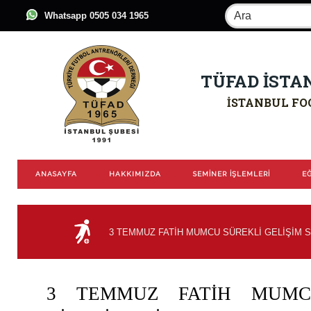
Whatsapp 0505 034 1965
TÜFAD İSTA
İSTANBUL FO
ANASAYFA
HAKKIMIZDA
SEMİNER İŞLEMLERİ
EĞ
3 TEMMUZ FATİH MUMCU SÜREKLİ GELİŞİM 
3 TEMMUZ FATİH MUMCU