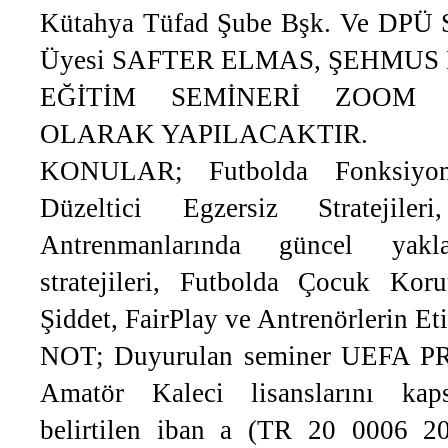
Kütahya Tüfad Şube Bşk. Ve DPÜ S
Üyesi SAFTER ELMAS, ŞEHMUS
EĞİTİM SEMİNERİ ZOOM 
OLARAK YAPILACAKTIR.
KONULAR; Futbolda Fonksiyone
Düzeltici Egzersiz Stratejile
Antrenmanlarında güncel yakl
stratejileri, Futbolda Çocuk Kor
Şiddet, FairPlay ve Antrenörlerin Eti
NOT; Duyurulan seminer UEFA P
Amatör Kaleci lisanslarını kap
belirtilen iban a (TR 20 0006 