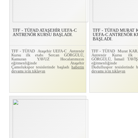
TFF - TÜFAD ATAŞEHİR UEFA-C
TFF - TÜFAD MURAT
ANTRENÖR KURSU BAŞLADI.
UEFA-C ANTRENÖR K
BAŞLADI.
TFF - TÜFAD Ataşehir UEFA-C Antrenör
TFF - TÜFAD Murat KA
Kursu ilk etabı Sercan GÖRGÜLÜ,
Antrenör Kursu ilk 
Kamuran YAVUZ Hocalarımızın
GÖRGÜLÜ, İsmail TAVİŞ 
eğitmenliğinde Ataşehir
eğitmenliğinde
Çamolukspor tesislerinde başladı
haberin
Dudulluspor tesislerinde 
devamı için tıklayın
devamı için tıklayın