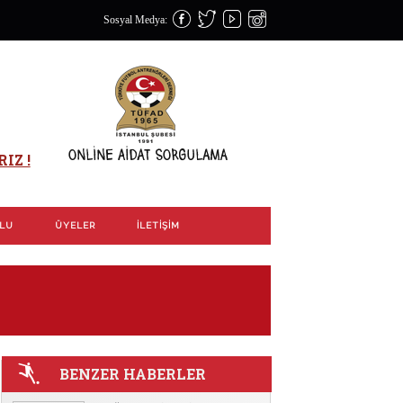
Sosyal Medya:
IZ !
OLU
ÜYELER
İLETIŞIM
BENZER HABERLER