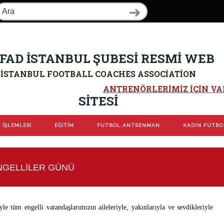
FAD İSTANBUL ŞUBESİ RESMİ WEB
İSTANBUL FOOTBALL COACHES ASSOCIATION
ANTRENÖRLERIMIZ IÇIN VAR
SİTESİ
 İŞLEMLERİ
EĞİTİM
FUTBOL ANTRENMAN
KADIN FUTB
ENGELLİLER GÜNÜ
 tüm engelli vatandaşlarımızın aileleriyle, yakınlarıyla ve sevdikleriyle