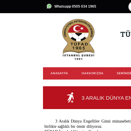
Whatsapp 0505 034 1965
TÜ
ANASAYFA
HAKKIMIZDA
SEMİNER
3 ARALIK DÜNYA 
3 Aralık Dünya Engelliler Günü münasebetiyle
birlikte sağlıklı bir ömür diliyoruz.