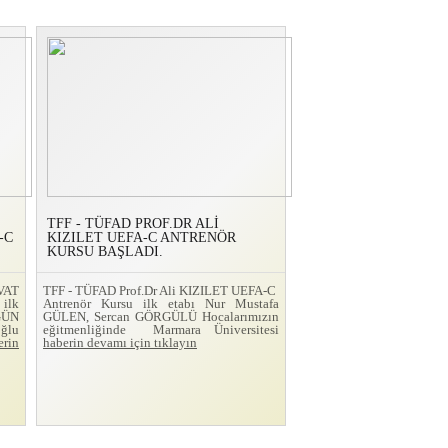
TFF - TÜFAD PROF.DR ALİ
-C
KIZILET UEFA-C ANTRENÖR
KURSU BAŞLADI.
VAT
TFF - TÜFAD Prof.Dr Ali KIZILET UEFA-C
ilk
Antrenör Kursu ilk etabı Nur Mustafa
GÜN
GÜLEN, Sercan GÖRGÜLÜ Hocalarımızın
ğlu
eğitmenliğinde Marmara Üniversitesi
erin
haberin devamı için tıklayın