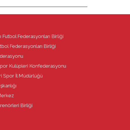
ı Futbol Federasyonları Birliği
bol Federasyonları Birliği
ederasyonu
por Kulüpleri Konfederasyonu
i Spor İl Müdürlüğü
aşkanlığı
Merkez
enörleri Birliği