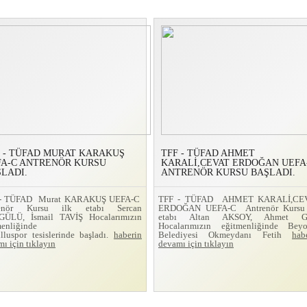
 - TÜFAD MURAT KARAKUŞ
TFF - TÜFAD AHMET
FA-C ANTRENÖR KURSU
KARALİ,CEVAT ERDOĞAN UEFA
LADI.
ANTRENÖR KURSU BAŞLADI.
 - TÜFAD Murat KARAKUŞ UEFA-C
TFF - TÜFAD AHMET KARALİ,CE
renör Kursu ilk etabı Sercan
ERDOĞAN UEFA-C Antrenör Kursu 
ÜLÜ, İsmail TAVİŞ Hocalarımızın
etabı Altan AKSOY, Ahmet 
menliğinde
Hocalarımızın eğitmenliğinde Beyo
lluspor tesislerinde başladı.
haberin
Belediyesi Okmeydanı Fetih
hab
ı için tıklayın
devamı için tıklayın