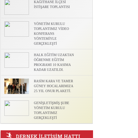
KAĞITHANE İLÇESİ
İSTİŞARE TOPLANTISI
l
YÖNETİM KURULU
TOPLANTIMIZ VİDEO
KONFERANS
YÖNTEMİYLE
GERÇEKLEŞTİ
HALK EĞİTİM UZAKTAN
ÖĞRENME EĞİTİM
PROGRAMI 10 KASIMA
KADAR UZATILDI.
RASİM KARA VE TAMER
GÜNEY HOCALARIMIZA
25.YIL ONUR PLAKETİ.
GENİŞLETİŞMİŞ ŞUBE
YÖNETİM KURULU
TOPLANTIMIZ
GERÇEKLEŞTİ
DERNEK İLETİŞİM HATTI