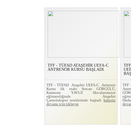
TFF - TÜFAD ATAŞEHİR UEFA-C
TFF
ANTRENÖR KURSU BAŞLADI.
UE
BAŞ
TFF - TÜFAD Ataşehir UEFA-C Antrenör
TFF
Kursu ilk etabı Sercan GÖRGÜLÜ,
Ant
Kamuran YAVUZ Hocalarımızın
GÖRG
eğitmenliğinde Ataşehir
eğit
Çamolukspor tesislerinde başladı
haberin
Dudu
devamı için tıklayın
devam