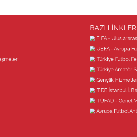
BAZI LİNKLER
FIFA - Uluslararas
UEFA - Avrupa Fut
eşmeleri
Türkiye Futbol F
Türkiye Amatör S
Gençlik Hizmetler
T.F.F. İstanbul İl B
TÜFAD - Genel 
Avrupa Futbol Antr