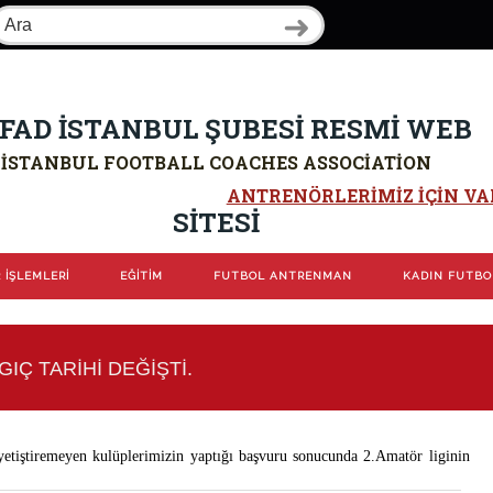
FAD İSTANBUL ŞUBESİ RESMİ WEB
İSTANBUL FOOTBALL COACHES ASSOCIATION
ANTRENÖRLERIMIZ IÇIN VAR
SİTESİ
 İŞLEMLERİ
EĞİTİM
FUTBOL ANTRENMAN
KADIN FUTB
IÇ TARİHİ DEĞİŞTİ.
 yetiştiremeyen kulüplerimizin yaptığı başvuru sonucunda 2.Amatör liginin