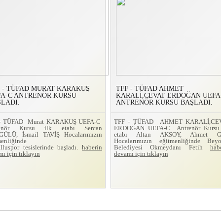
 - TÜFAD MURAT KARAKUŞ
TFF - TÜFAD AHMET
FA-C ANTRENÖR KURSU
KARALİ,CEVAT ERDOĞAN UEFA
LADI.
ANTRENÖR KURSU BAŞLADI.
 - TÜFAD Murat KARAKUŞ UEFA-C
TFF - TÜFAD AHMET KARALİ,CE
renör Kursu ilk etabı Sercan
ERDOĞAN UEFA-C Antrenör Kursu 
ÜLÜ, İsmail TAVİŞ Hocalarımızın
etabı Altan AKSOY, Ahmet 
menliğinde
Hocalarımızın eğitmenliğinde Beyo
lluspor tesislerinde başladı.
haberin
Belediyesi Okmeydanı Fetih
hab
ı için tıklayın
devamı için tıklayın