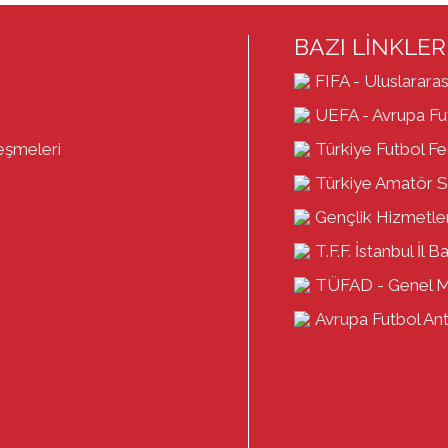
BAZI LİNKLER
FIFA - Uluslararas
UEFA - Avrupa Fut
eşmeleri
Türkiye Futbol F
Türkiye Amatör S
Gençlik Hizmetler
T.F.F. İstanbul İl B
TÜFAD - Genel 
Avrupa Futbol Antr