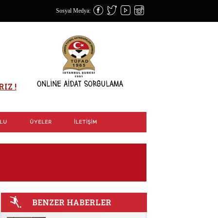
Sosyal Medya:
IZ !
OLU
ÜYELER
İLETIŞIM
BENZER HABERLER