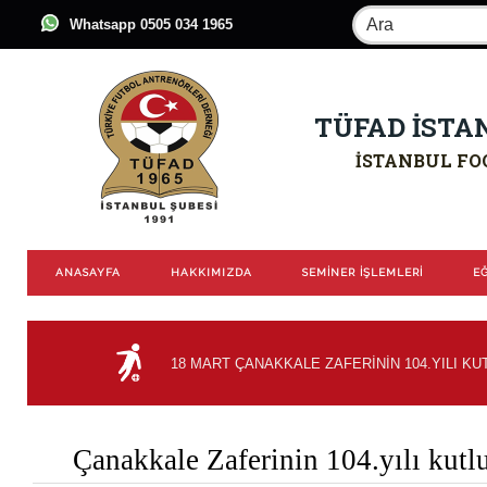
Whatsapp 0505 034 1965
TÜFAD İSTA
İSTANBUL FO
ANASAYFA
HAKKIMIZDA
SEMİNER İŞLEMLERİ
EĞ
18 MART ÇANAKKALE ZAFERİNİN 104.YILI KU
Çanakkale Zaferinin 104.yılı kutl