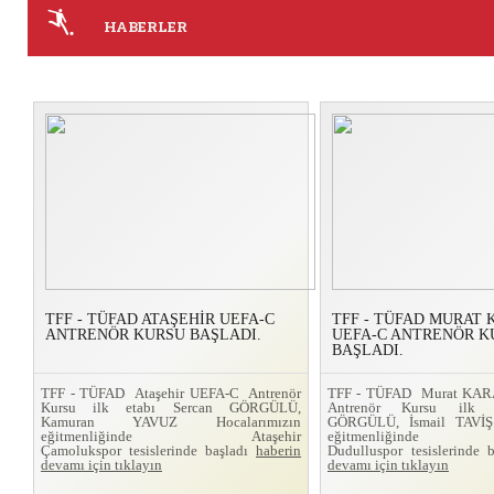
HABERLER
TFF - TÜFAD ATAŞEHİR UEFA-C
TFF - TÜFAD MURAT
ANTRENÖR KURSU BAŞLADI.
UEFA-C ANTRENÖR K
BAŞLADI.
TFF - TÜFAD Ataşehir UEFA-C Antrenör
TFF - TÜFAD Murat KA
Kursu ilk etabı Sercan GÖRGÜLÜ,
Antrenör Kursu ilk 
Kamuran YAVUZ Hocalarımızın
GÖRGÜLÜ, İsmail TAVİŞ 
eğitmenliğinde Ataşehir
eğitmenliğinde
Çamolukspor tesislerinde başladı
haberin
Dudulluspor tesislerinde 
devamı için tıklayın
devamı için tıklayın